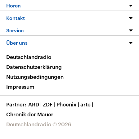
Programm
Hören
Alle Sendungen
Livestream
Kontakt
Die Nachrichten
Audios
Hörerservice
Service
Nachrichtenleicht
Podcasts
Social Media
FAQ
Über uns
Neue Beiträge auf dlf.de
Deutschlandfunk App
Newsletter
Deutschlandradio
Themen-Schwerpunkte
Nachrichten App
Deutschlandradio
Veranstaltungen
Presse
Frequenzen
Datenschutzerklärung
Musikliste
Ausbildung und Karriere
Nutzungsbedingungen
RSS
Transparenz
Impressum
Korrekturen
Barrierefreiheit
Partner
ARD
|
ZDF
|
Phoenix
|
arte
|
Chronik der Mauer
Deutschlandradio © 2026