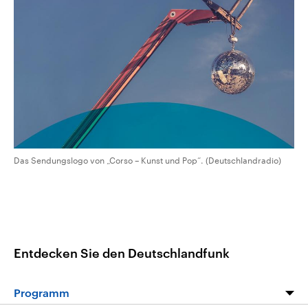
CDU, SPD und FDP regiert.-
aktuelle Weltgeschehen.
Umfragen, Prognosen,
Wahlprogramme, aktuelle Berichte
Sendungen
Programm
Podcasts
und Hintergründe zu den Parteien
und Kandidaten der anstehenden
Wahl.
Audio-Archiv
Das Sendungslogo von „Corso – Kunst und Pop“. (Deutschlandradio)
Entdecken Sie den Deutschlandfunk
Programm