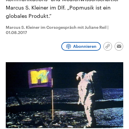
aktuelle Weltgeschehen.
Diese wird wie die Hisboll
Marcus S. Kleiner im Dlf. „Popmusik ist ein
Libanon vom Iran unterstüt
globales Produkt.“
Sendungen
Programm
Podcasts
Marcus S. Kleiner im Corsogespräch mit Juliane Reil
|
Audio-Archiv
01.08.2017
Abonnieren
Link
Emai
kopieren/te