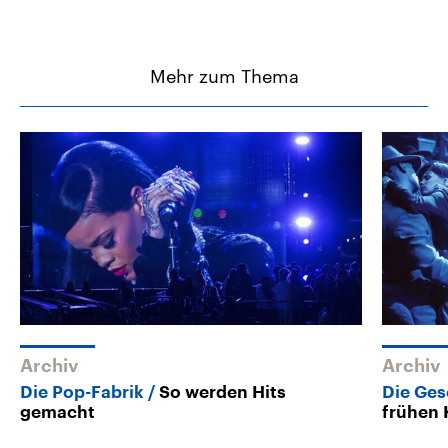
Mehr zum Thema
Archiv
Archiv
Die Pop-Fabrik
So werden Hits
Die Ges
gemacht
frühen 