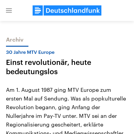
Close
menu
Archiv
Themen
30 Jahre MTV Europe
Einst revolutionär, heute
bedeutungslos
Am 1. August 1987 ging MTV Europe zum
ersten Mal auf Sendung. Was als popkulturelle
USA
Nahostkonflikt
Revolution begann, ging Anfang der
Aktuelle Beiträge, Analysen und
Aktuelle Lage und Hinter
Der Überfall der palästine
Hintergründe
Nullerjahre im Pay-TV unter. MTV sei an der
Wirtschaftlich und militärisch
Terrororganisation Hamas
gehören die Vereinigten Staaten zu
Oktober 2023 auf Israel ha
Regionalisierung gescheitert, erklärte
den mächtigsten Ländern der Erde,
Region wieder die Gewalt 
Kommunikations- und Medienwissenschaftler
mit großem Einfluss auf das
Israel möchte die Hamas z