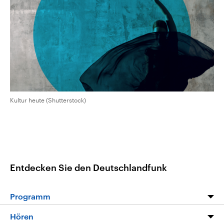
aktuelle Weltgeschehen.
Diese wird wie die Hisboll
Libanon vom Iran unterstüt
Sendungen
Programm
Podcasts
Audio-Archiv
Kultur heute (Shutterstock)
Entdecken Sie den Deutschlandfunk
Programm
Programm
Hören