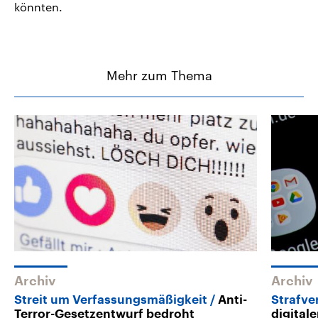
könnten.
Mehr zum Thema
Archiv
Archiv
Streit um Verfassungsmäßigkeit
Anti-
Strafve
Terror-Gesetzentwurf bedroht
digital