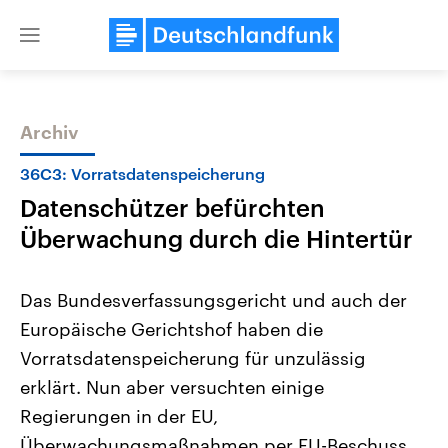
Close
menu
Archiv
Themen
36C3: Vorratsdatenspeicherung
Datenschützer befürchten
Überwachung durch die Hintertür
Das Bundesverfassungsgericht und auch der
Europäische Gerichtshof haben die
Landtagswahl Sachsen-Anhalt
USA
Vorratsdatenspeicherung für unzulässig
2026
Aktuelle Beiträge, Analys
Alle Informationen
Hintergründe
erklärt. Nun aber versuchten einige
Sachsen-Anhalt wählt am 6.
Wirtschaftlich und militäri
September 2026 einen neuen
gehören die Vereinigten S
Regierungen in der EU,
Landtag. Seit 2021 wird das
den mächtigsten Ländern 
Überwachungsmaßnahmen per EU-Beschuss
Bundesland von einer Koalition aus
mit großem Einfluss auf d