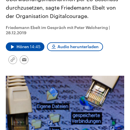
CDU, SPD und FDP regiert.-
aktuelle Weltgeschehen.
durchzusetzen, sagte Friedemann Ebelt von
Umfragen, Prognosen,
Wahlprogramme, aktuelle Berichte
der Organisation Digitalcourage.
Sendungen
Programm
Podcasts
und Hintergründe zu den Parteien
und Kandidaten der anstehenden
Wahl.
Friedemann Ebelt im Gespräch mit Peter Welchering
|
Audio-Archiv
28.12.2019
Hören
14:45
Audio herunterladen
Link
Email
kopieren/teilen