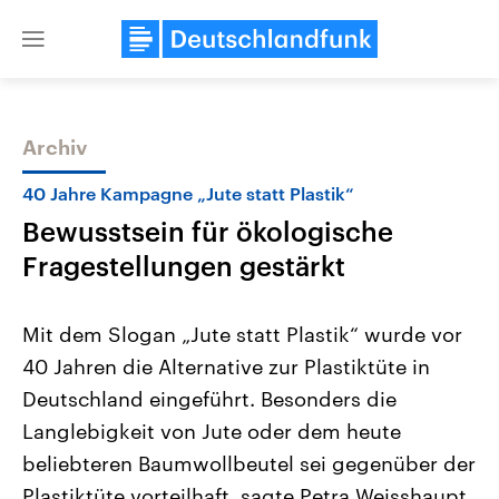
Close
menu
Archiv
Themen
40 Jahre Kampagne „Jute statt Plastik“
Bewusstsein für ökologische
Fragestellungen gestärkt
Mit dem Slogan „Jute statt Plastik“ wurde vor
40 Jahren die Alternative zur Plastiktüte in
Landtagswahl Sachsen-Anhalt
USA
Deutschland eingeführt. Besonders die
2026
Aktuelle Beiträge, Analys
Alle Informationen
Hintergründe
Langlebigkeit von Jute oder dem heute
Sachsen-Anhalt wählt am 6.
Wirtschaftlich und militäri
September 2026 einen neuen
gehören die Vereinigten S
beliebteren Baumwollbeutel sei gegenüber der
Landtag. Seit 2021 wird das
den mächtigsten Ländern 
Plastiktüte vorteilhaft, sagte Petra Weisshaupt
Bundesland von einer Koalition aus
mit großem Einfluss auf d