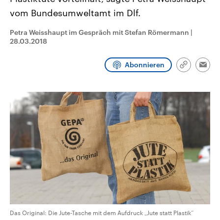
CDU, SPD und FDP regiert.-
aktuelle Weltgeschehen.
vom Bundesumweltamt im Dlf.
Umfragen, Prognosen,
Wahlprogramme, aktuelle Berichte
Sendungen
Programm
Podcasts
und Hintergründe zu den Parteien
Petra Weisshaupt im Gespräch mit Stefan Römermann
|
und Kandidaten der anstehenden
28.03.2018
Wahl.
Audio-Archiv
Abonnieren
Link
Emai
kopieren/te
Das Original: Die Jute-Tasche mit dem Aufdruck „Jute statt Plastik“