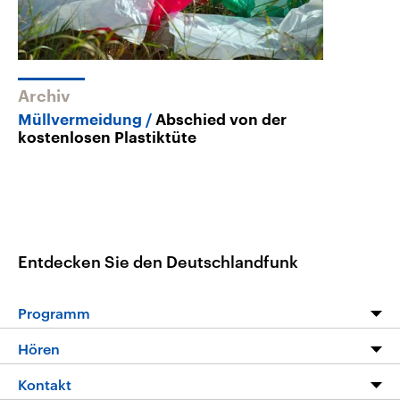
Archiv
Müllvermeidung
Abschied von der
kostenlosen Plastiktüte
Entdecken Sie den Deutschlandfunk
Programm
Programm
Hören
Alle Sendungen
Livestream
Kontakt