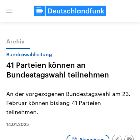
Close
menu
Archiv
Themen
Bundeswahlleitung
41 Parteien können an
Bundestagswahl teilnehmen
An der vorgezogenen Bundestagswahl am 23.
Februar können bislang 41 Parteien
Landtagswahl Sachsen-Anhalt
USA
teilnehmen.
2026
Aktuelle Beiträge, Analys
Alle Informationen
Hintergründe
Sachsen-Anhalt wählt am 6.
Wirtschaftlich und militäri
14.01.2025
September 2026 einen neuen
gehören die Vereinigten S
Landtag. Seit 2021 wird das
den mächtigsten Ländern 
Bundesland von einer Koalition aus
mit großem Einfluss auf d
Abonnieren