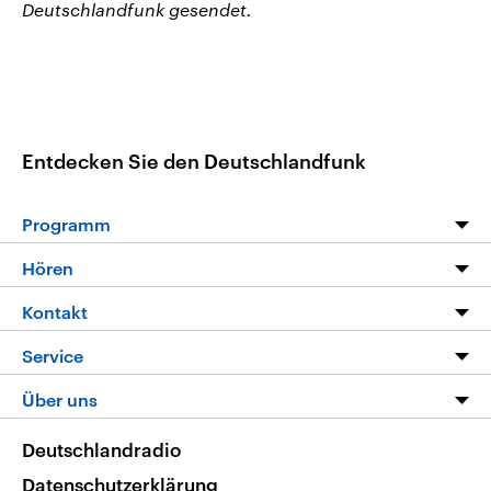
Deutschlandfunk gesendet.
Entdecken Sie den Deutschlandfunk
Programm
Programm
Hören
Alle Sendungen
Livestream
Kontakt
Die Nachrichten
Audios
Hörerservice
Service
Nachrichtenleicht
Podcasts
Social Media
FAQ
Über uns
Neue Beiträge auf dlf.de
Deutschlandfunk App
Newsletter
Deutschlandradio
Themen-Schwerpunkte
Nachrichten App
Deutschlandradio
Veranstaltungen
Presse
Frequenzen
Datenschutzerklärung