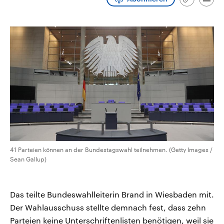
Link
Emai
CDU, SPD und FDP regiert.-
aktuelle Weltgeschehen.
kopieren/te
Umfragen, Prognosen,
Wahlprogramme, aktuelle Berichte
Sendungen
Programm
Podcasts
und Hintergründe zu den Parteien
und Kandidaten der anstehenden
Wahl.
Audio-Archiv
41 Parteien können an der Bundestagswahl teilnehmen. (Getty Images /
Sean Gallup)
Das teilte Bundeswahlleiterin Brand in Wiesbaden mit.
Der Wahlausschuss stellte demnach fest, dass zehn
Parteien keine Unterschriftenlisten benötigen, weil sie