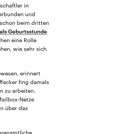
chaftler in
verbunden und
schon beim dritten
 als Geburtsstunde
chen eine Rolle
ehen, wie sehr sich
ewesen, erinnert
facker fing damals
n zu arbeiten.
Mailbox-Netze
en über das
hrenamtliche