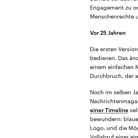
Engagement zu or
Menschenrechte un
Vor 25 Jahren
Die ersten Versio
bedienen. Das änd
einem einfachen M
Durchbruch, der a
Noch im selben Ja
Nachrichtenmagazi
einer Timeline
sel
bewundern: blaue
Logo, und die Mög
Vollabruf einer e