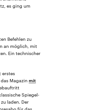
tz, es ging um
ten Befehlen zu
n an möglich, mit
en. Ein technischer
 erstes
h das Magazin
mit
ebauftritt
lassische Spiegel-
 zu laden. Der
hresabo für das