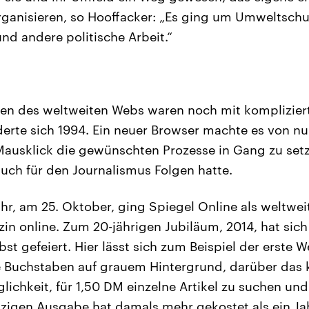
ganisieren, so Hooffacker: „Es ging um Umweltschu
d andere politische Arbeit.“
nen des weltweiten Webs waren noch mit komplizier
erte sich 1994. Ein neuer Browser machte es von nu
ausklick die gewünschten Prozesse in Gang zu setz
uch für den Journalismus Folgen hatte.
hr, am 25. Oktober, ging Spiegel Online als weltweit
n online. Zum 20-jährigen Jubiläum, 2014, hat sic
bst gefeiert. Hier lässt sich zum Beispiel der erste W
 Buchstaben auf grauem Hintergrund, darüber das k
lichkeit, für 1,50 DM einzelne Artikel zu suchen und
inzigen Ausgabe hat damals mehr gekostet als ein Ja