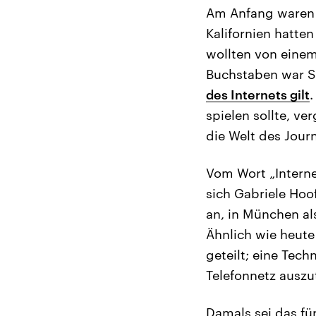
Am Anfang waren e
Kalifornien hatt
wollten von eine
Buchstaben war Sc
des Internets gilt
.
spielen sollte, ve
die Welt des Jour
Vom Wort „Interne
sich Gabriele Hoo
an, in München al
Ähnlich wie heute
geteilt; eine Tech
Telefonnetz auszu
Damals sei das fü