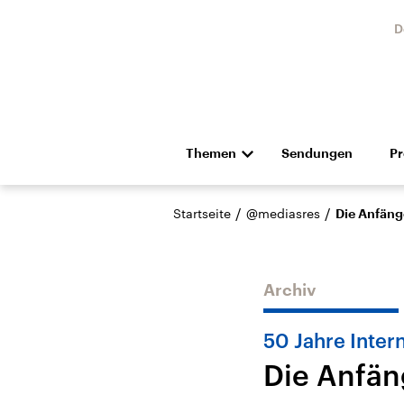
D
Themen
Sendungen
P
Die Nachrichten
Politik
/
/
Startseite
@mediasres
Die Anfäng
Hörspiel und Feature
Musik
Archiv
50 Jahre Inter
Die Anfän
USA
Nahos
Aktuelle Beiträge,
Aktue