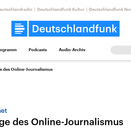
eutschlandradio
Deutschlandfunk Kultur
Deutschlandfunk No
rogramm
Podcasts
Audio-Archiv
Wirtschaft
Wissen
Kultur
Europa
Gesellschaf
e des Online-Journalismus
net
ge des Online-Journalismus
tkonflikt
Iran
Faktenchecks
In unseren Faktenc
lle Lage und
Aktuelle Lage und