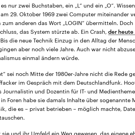
s nur zwei Buchstaben, ein „L“ und ein „O“. Wissens
en am 29. Oktober 1969 zwei Computer miteinander 
m zum anderen das Wort „LOGIN“ übermitteln. Doch 
hluss, das System stürzte ab. Ein Crash,
der heute
 Bis die neue Technik Einzug in den Alltag der Mens
rgingen aber noch viele Jahre. Auch war nicht abzus
nalismus einmal ändern würde.
t“ sei noch Mitte der 1980er-Jahre nicht die Rede g
ffacker im Gespräch mit dem Deutschlandfunk. Hoof
s Journalistin und Dozentin für IT- und Medientheme
 in Foren habe sie damals Inhalte über sogenannte 
nik, die es – privat betrieben – möglich machte, Dat
tauschen.
r sie und ihr Umfeld ein Weg gewesen, das eigene e