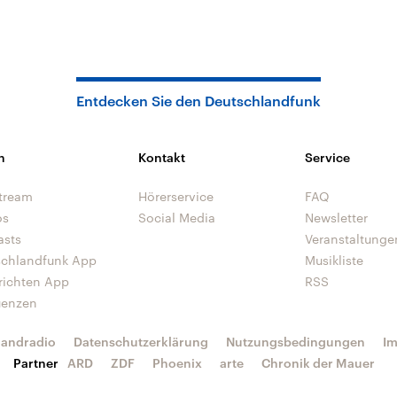
Entdecken Sie den Deutschlandfunk
n
Kontakt
Service
tream
Hörerservice
FAQ
os
Social Media
Newsletter
asts
Veranstaltunge
schlandfunk App
Musikliste
richten App
RSS
uenzen
landradio
Datenschutzerklärung
Nutzungsbedingungen
I
Partner
ARD
ZDF
Phoenix
arte
Chronik der Mauer