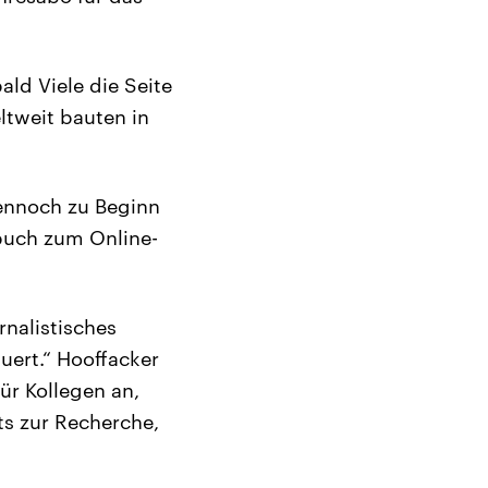
ld Viele die Seite
ltweit bauten in
dennoch zu Beginn
rbuch zum Online-
nalistisches
uert.“ Hooffacker
ür Kollegen an,
ts zur Recherche,