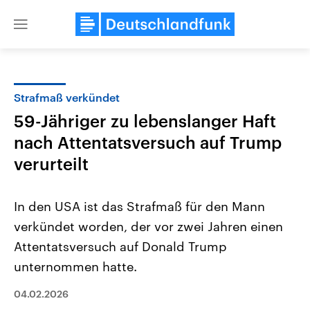
Close
menu
Strafmaß verkündet
Themen
59-Jähriger zu lebenslanger Haft
nach Attentatsversuch auf Trump
verurteilt
In den USA ist das Strafmaß für den Mann
verkündet worden, der vor zwei Jahren einen
USA
Nahostkonflikt
Attentatsversuch auf Donald Trump
Aktuelle Beiträge, Analysen und
Aktuelle Lage und Hinter
Der Überfall der palästine
Hintergründe
unternommen hatte.
Wirtschaftlich und militärisch
Terrororganisation Hamas
gehören die Vereinigten Staaten zu
Oktober 2023 auf Israel ha
04.02.2026
den mächtigsten Ländern der Erde,
Region wieder die Gewalt 
mit großem Einfluss auf das
Israel möchte die Hamas z