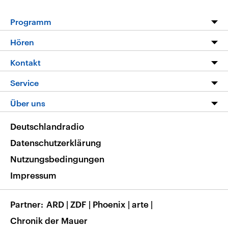
Programm
Programm
Hören
Alle Sendungen
Livestream
Kontakt
Die Nachrichten
Audios
Hörerservice
Service
Nachrichtenleicht
Podcasts
Social Media
FAQ
Über uns
Neue Beiträge auf dlf.de
Deutschlandfunk App
Newsletter
Deutschlandradio
Themen-Schwerpunkte
Nachrichten App
Deutschlandradio
Veranstaltungen
Presse
Frequenzen
Datenschutzerklärung
Musikliste
Ausbildung und Karriere
Nutzungsbedingungen
RSS
Transparenz
Impressum
Korrekturen
Barrierefreiheit
Partner
ARD
|
ZDF
|
Phoenix
|
arte
|
Chronik der Mauer