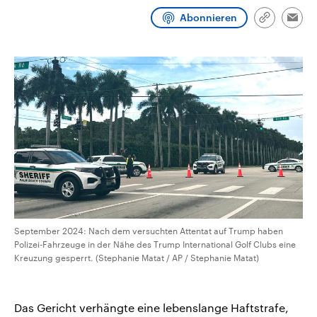
aktuelle Weltgeschehen.
Diese wird wie die Hisboll
Abonnieren
Libanon vom Iran unterstüt
Link
Emai
kopieren/te
Sendungen
Programm
Podcasts
Audio-Archiv
September 2024: Nach dem versuchten Attentat auf Trump haben
Polizei-Fahrzeuge in der Nähe des Trump International Golf Clubs eine
Kreuzung gesperrt. (Stephanie Matat / AP / Stephanie Matat)
Das Gericht verhängte eine lebenslange Haftstrafe,