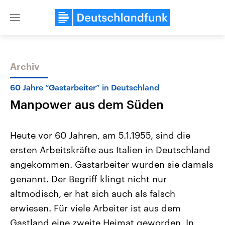
Close
menu
Archiv
Themen
60 Jahre “Gastarbeiter” in Deutschland
Manpower aus dem Süden
Heute vor 60 Jahren, am 5.1.1955, sind die
ersten Arbeitskräfte aus Italien in Deutschland
angekommen. Gastarbeiter wurden sie damals
Landtagswahl Sachsen-Anhalt
USA
genannt. Der Begriff klingt nicht nur
2026
Aktuelle Beiträge, Analys
Alle Informationen
altmodisch, er hat sich auch als falsch
Hintergründe
Sachsen-Anhalt wählt am 6.
Wirtschaftlich und militäri
erwiesen. Für viele Arbeiter ist aus dem
September 2026 einen neuen
gehören die Vereinigten S
Landtag. Seit 2021 wird das
den mächtigsten Ländern 
Gastland eine zweite Heimat geworden. In
Bundesland von einer Koalition aus
mit großem Einfluss auf d