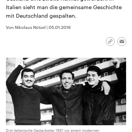
CDU, SPD und FDP regiert.-
aktuelle Weltgeschehen.
Italien sieht man die gemeinsame Geschichte
Umfragen, Prognosen,
Wahlprogramme, aktuelle Berichte
mit Deutschland gespalten.
Sendungen
Programm
Podcasts
und Hintergründe zu den Parteien
und Kandidaten der anstehenden
Wahl.
Von Nikolaus Nützel
|
05.01.2016
Audio-Archiv
Link
Emai
kopieren/te
Drei italienische Gastarbeiter 1961 vor einem modernen