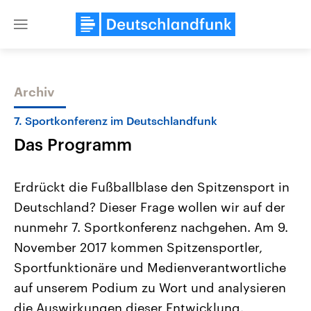
Close
menu
Archiv
Themen
7. Sportkonferenz im Deutschlandfunk
Das Programm
Erdrückt die Fußballblase den Spitzensport in
Deutschland? Dieser Frage wollen wir auf der
nunmehr 7. Sportkonferenz nachgehen. Am 9.
Landtagswahl Sachsen-Anhalt
USA
November 2017 kommen Spitzensportler,
2026
Aktuelle Beiträge, Analys
Alle Informationen
Sportfunktionäre und Medienverantwortliche
Hintergründe
Sachsen-Anhalt wählt am 6.
Wirtschaftlich und militäri
auf unserem Podium zu Wort und analysieren
September 2026 einen neuen
gehören die Vereinigten S
Landtag. Seit 2021 wird das
den mächtigsten Ländern 
die Auswirkungen dieser Entwicklung.
Bundesland von einer Koalition aus
mit großem Einfluss auf d