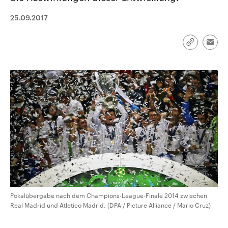
CDU, SPD und FDP regiert.-
aktuelle Weltgeschehen.
Umfragen, Prognosen,
25.09.2017
Wahlprogramme, aktuelle Berichte
Sendungen
Programm
Podcasts
und Hintergründe zu den Parteien
und Kandidaten der anstehenden
Link
Wahl.
Emai
kopieren/te
Audio-Archiv
Pokalübergabe nach dem Champions-League-Finale 2014 zwischen
Real Madrid und Atletico Madrid. (DPA / Picture Alliance / Mario Cruz)