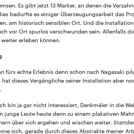
msen. Es gibt jetzt 13 Marker, an denen die Verzahn
ies bedurfte es einiger Überzeugungsarbeit das Pr
fen, am historisch sensiblen Ort. Und die Installati
ch vor Ort spurlos verschwunden sein. Allenfalls d
 weiter erleben können.
g
n fürs echte Erlebnis denn schon nach Nagasaki pil
 hat dieses Vergängliche seiner Installation aber no
.
ch bin ja gar nicht interessiert, Denkmäler in die Wel
en junge Leute heute denn zu einem plakativen Mah
nnern über sich ergehen und wischen weiter. Stattd
ne sich, gerade durch dieses Abstrakte meiner Arbe