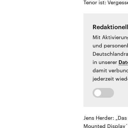
Tenor ist: Verges
Redaktionel
Mit Aktivierun
und personenb
Deutschlandrad
in unserer
Dat
damit verbund
jederzeit wied
Jens Herder: „Das
Mounted Display´ 