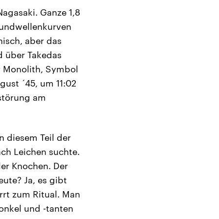
Nagasaki. Ganze 1,8
oundwellenkurven
nisch, aber das
d über Takedas
er Monolith, Symbol
gust ´45, um 11:02
rstörung am
n diesem Teil der
ach Leichen suchte.
ler Knochen. Der
eute? Ja, es gibt
arrt zum Ritual. Man
onkel und -tanten