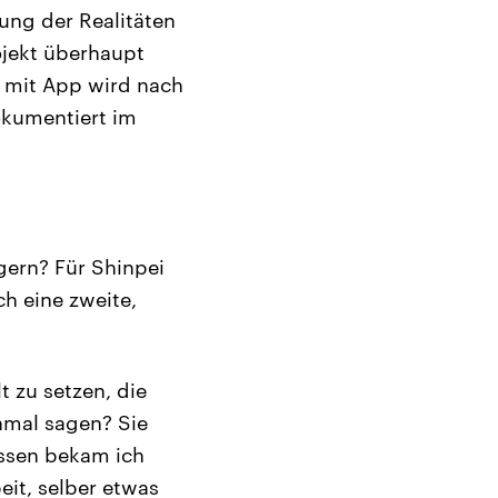
ung der Realitäten
ojekt überhaupt
on mit App wird nach
okumentiert im
gern? Für Shinpei
ch eine zweite,
t zu setzen, die
nmal sagen? Sie
essen bekam ich
it, selber etwas