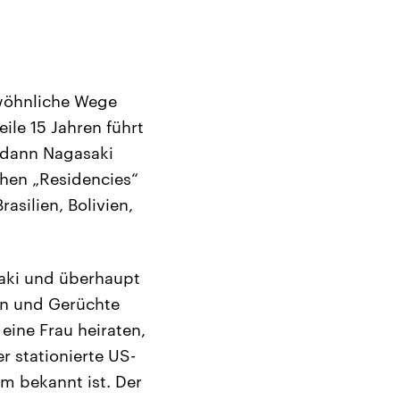
ewöhnliche Wege
ile 15 Jahren führt
 dann Nagasaki
chen „Residencies“
asilien, Bolivien,
saki und überhaupt
en und Gerüchte
eine Frau heiraten,
r stationierte US-
m bekannt ist. Der