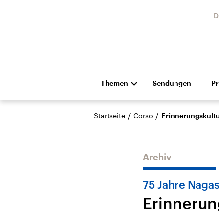
D
Themen
Sendungen
P
Die Nachrichten
Politik
/
/
Startseite
Corso
Erinnerungskultu
Hörspiel und Feature
Musik
Archiv
75 Jahre Nagas
Erinnerun
Landtagswahl Sachsen-
USA
Anhalt 2026
Aktuel