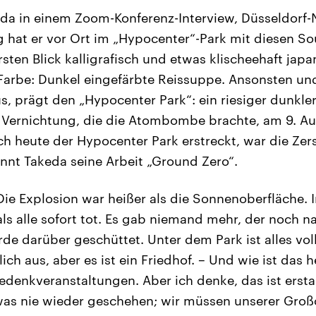
da in einem Zoom-Konferenz-Interview, Düsseldorf-
 hat er vor Ort im „Hypocenter“-Park mit diesen S
sten Blick kalligrafisch und etwas klischeehaft japa
 Farbe: Dunkel eingefärbte Reissuppe. Ansonsten un
us, prägt den „Hypocenter Park“: ein riesiger dunkl
 Vernichtung, die die Atombombe brachte, am 9. Au
ch heute der Hypocenter Park erstreckt, war die Ze
nnt Takeda seine Arbeit „Ground Zero“.
Die Explosion war heißer als die Sonnenoberfläche. I
s alle sofort tot. Es gab niemand mehr, der noch n
rde darüber geschüttet. Unter dem Park ist alles vol
lich aus, aber es ist ein Friedhof. – Und wie ist das h
Gedenkveranstaltungen. Aber ich denke, das ist erst
was nie wieder geschehen; wir müssen unserer Groß