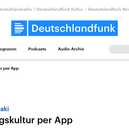
eutschlandradio
Deutschlandfunk Kultur
Deutschlandfunk No
rogramm
Podcasts
Audio-Archiv
Wirtschaft
Wissen
Kultur
Europa
Gesellschaf
r per App
aki
gskultur per App
Nahostkonflikt
Iran
le Beiträge,
Aktuelle Lage und
Aktuelle Lage und