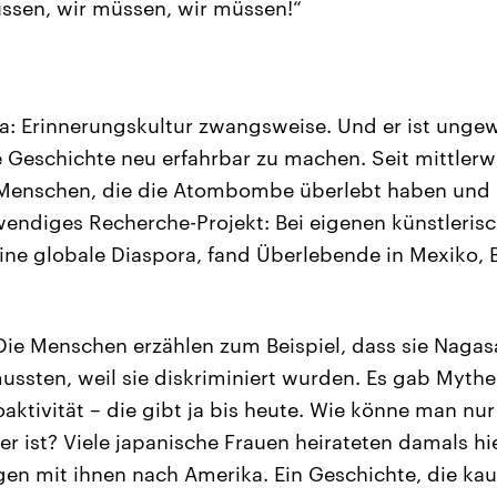
ssen, wir müssen, wir müssen!“
da: Erinnerungskultur zwangsweise. Und er ist ung
Geschichte neu erfahrbar zu machen. Seit mittlerwe
t Menschen, die die Atombombe überlebt haben und
fwendiges Recherche-Projekt: Bei eigenen künstleris
ine globale Diaspora, fand Überlebende in Mexiko, Br
Die Menschen erzählen zum Beispiel, dass sie Naga
ussten, weil sie diskriminiert wurden. Es gab Myth
ktivität – die gibt ja bis heute. Wie könne man nur 
r ist? Viele japanische Frauen heirateten damals hie
en mit ihnen nach Amerika. Ein Geschichte, die kau