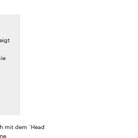
eigt
Sie
uch mit dem ´Head
ine