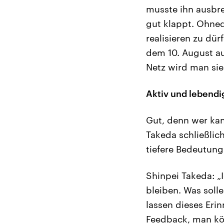
musste ihn ausbre
gut klappt. Ohned
realisieren zu dür
dem 10. August au
Netz wird man sie
Aktiv und lebendi
Gut, denn wer kan
Takeda schließlich
tiefere Bedeutung
Shinpei Takeda: „I
bleiben. Was soll
lassen dieses Eri
Feedback, man kön