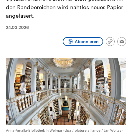
CDU, SPD und FDP regiert.-
aktuelle Weltgeschehen.
den Randbereichen wird nahtlos neues Papier
Umfragen, Prognosen,
Wahlprogramme, aktuelle Berichte
angefasert.
Sendungen
Programm
Podcasts
und Hintergründe zu den Parteien
und Kandidaten der anstehenden
Wahl.
24.03.2026
Audio-Archiv
Abonnieren
Link
Emai
kopieren/te
Anna-Amalia-Bibliothek in Weimar (dpa / picture alliance / Jan Woitas)