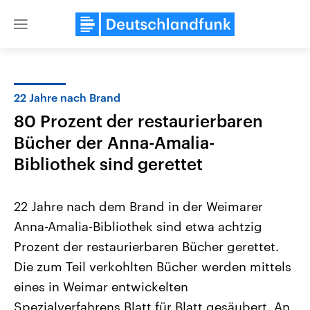
Close
menu
22 Jahre nach Brand
Themen
80 Prozent der restaurierbaren
Bücher der Anna-Amalia-
Bibliothek sind gerettet
22 Jahre nach dem Brand in der Weimarer
Anna-Amalia-Bibliothek sind etwa achtzig
Landtagswahl Sachsen-Anhalt
USA
Prozent der restaurierbaren Bücher gerettet.
2026
Aktuelle Beiträge, Analys
Alle Informationen
Die zum Teil verkohlten Bücher werden mittels
Hintergründe
Sachsen-Anhalt wählt am 6.
Wirtschaftlich und militäri
eines in Weimar entwickelten
September 2026 einen neuen
gehören die Vereinigten S
Landtag. Seit 2021 wird das
den mächtigsten Ländern 
Spezialverfahrens Blatt für Blatt gesäubert. An
Bundesland von einer Koalition aus
mit großem Einfluss auf d