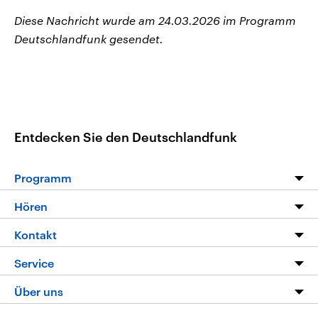
Diese Nachricht wurde am 24.03.2026 im Programm
Deutschlandfunk gesendet.
Entdecken Sie den Deutschlandfunk
Programm
Programm
Hören
Alle Sendungen
Livestream
Kontakt
Die Nachrichten
Audios
Hörerservice
Service
Nachrichtenleicht
Podcasts
Social Media
FAQ
Über uns
Neue Beiträge auf dlf.de
Deutschlandfunk App
Newsletter
Deutschlandradio
Themen-Schwerpunkte