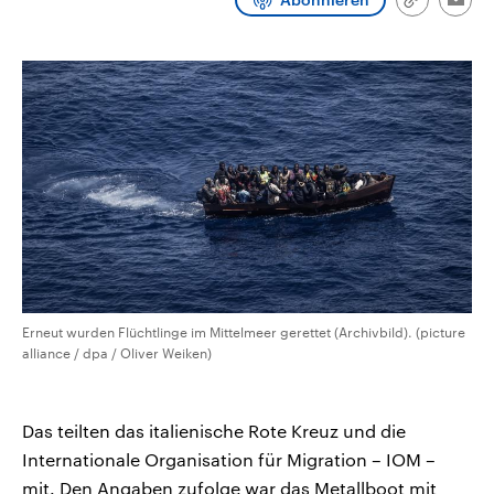
Link
Emai
CDU, SPD und FDP regiert.-
aktuelle Weltgeschehen.
kopieren/te
Umfragen, Prognosen,
Wahlprogramme, aktuelle Berichte
Sendungen
Programm
Podcasts
und Hintergründe zu den Parteien
und Kandidaten der anstehenden
Wahl.
Audio-Archiv
Erneut wurden Flüchtlinge im Mittelmeer gerettet (Archivbild). (picture
alliance / dpa / Oliver Weiken)
Das teilten das italienische Rote Kreuz und die
Internationale Organisation für Migration – IOM –
mit. Den Angaben zufolge war das Metallboot mit