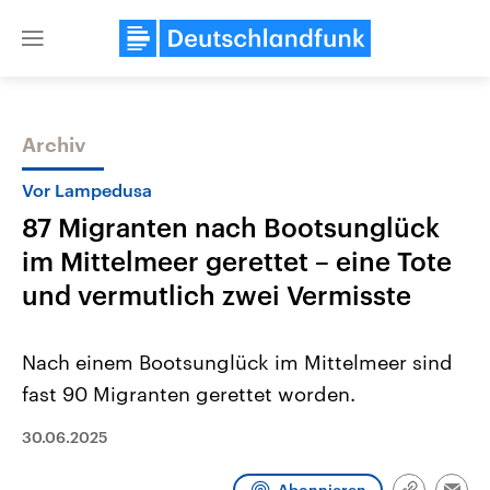
Close
menu
Archiv
Themen
Vor Lampedusa
87 Migranten nach Bootsunglück
im Mittelmeer gerettet – eine Tote
und vermutlich zwei Vermisste
Nach einem Bootsunglück im Mittelmeer sind
Landtagswahl Sachsen-Anhalt
USA
fast 90 Migranten gerettet worden.
2026
Aktuelle Beiträge, Analys
Alle Informationen
Hintergründe
Sachsen-Anhalt wählt am 6.
Wirtschaftlich und militäri
30.06.2025
September 2026 einen neuen
gehören die Vereinigten S
Landtag. Seit 2021 wird das
den mächtigsten Ländern 
Bundesland von einer Koalition aus
mit großem Einfluss auf d
Abonnieren