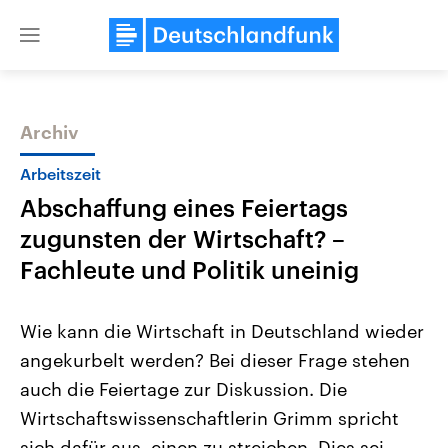
Close
menu
Archiv
Themen
Arbeitszeit
Abschaffung eines Feiertags
zugunsten der Wirtschaft? –
Fachleute und Politik uneinig
Wie kann die Wirtschaft in Deutschland wieder
Landtagswahl Sachsen-Anhalt
USA
angekurbelt werden? Bei dieser Frage stehen
2026
Aktuelle Beiträge, Analys
Alle Informationen
Hintergründe
auch die Feiertage zur Diskussion. Die
Sachsen-Anhalt wählt am 6.
Wirtschaftlich und militäri
September 2026 einen neuen
gehören die Vereinigten S
Wirtschaftswissenschaftlerin Grimm spricht
Landtag. Seit 2021 wird das
den mächtigsten Ländern 
Bundesland von einer Koalition aus
sich dafür aus, einen zu streichen. Dies sei
mit großem Einfluss auf d