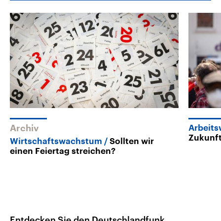
Archiv
Arbeits
Zukunf
Wirtschaftswachstum
Sollten wir
einen Feiertag streichen?
Entdecken Sie den Deutschlandfunk