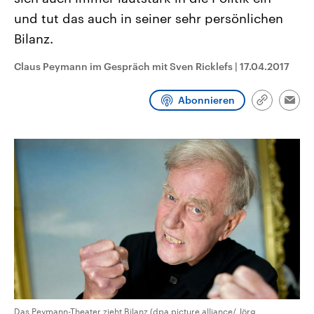
CDU, SPD und FDP regiert.-
aktuelle Weltgeschehen.
und tut das auch in seiner sehr persönlichen
Umfragen, Prognosen,
Wahlprogramme, aktuelle Berichte
Bilanz.
Sendungen
Programm
Podcasts
und Hintergründe zu den Parteien
und Kandidaten der anstehenden
Wahl.
Claus Peymann im Gespräch mit Sven Ricklefs
|
17.04.2017
Audio-Archiv
Abonnieren
Link
Emai
kopieren/te
Das Peymann-Theater zieht Bilanz (dpa picture alliance/ Jörg