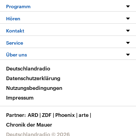
Programm
Programm
Hören
Alle Sendungen
Livestream
Kontakt
Die Nachrichten
Audios
Hörerservice
Service
Nachrichtenleicht
Podcasts
Social Media
FAQ
Über uns
Neue Beiträge auf dlf.de
Deutschlandfunk App
Newsletter
Deutschlandradio
Themen-Schwerpunkte
Nachrichten App
Deutschlandradio
Veranstaltungen
Presse
Frequenzen
Datenschutzerklärung
Musikliste
Ausbildung und Karriere
Nutzungsbedingungen
RSS
Transparenz
Impressum
Korrekturen
Barrierefreiheit
Partner
ARD
|
ZDF
|
Phoenix
|
arte
|
Chronik der Mauer
Deutschlandradio © 2026