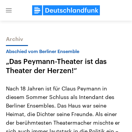
Close
menu
Archiv
Themen
Abschied vom Berliner Ensemble
„Das Peymann-Theater ist das
Theater der Herzen!“
Nach 18 Jahren ist für Claus Peymann in
diesem Sommer Schluss als Intendant des
Landtagswahl Sachsen-Anhalt
USA
Berliner Ensembles. Das Haus war seine
2026
Aktuelle Beiträge, Analys
Alle Informationen
Hintergründe
Heimat, die Dichter seine Freunde. Als einer
Sachsen-Anhalt wählt am 6.
Wirtschaftlich und militäri
September 2026 einen neuen
gehören die Vereinigten S
der berühmtesten Theatermacher mischte er
Landtag. Seit 2021 wird das
den mächtigsten Ländern 
sich auch immer lautstark in die Politik ein –
Bundesland von einer Koalition aus
mit großem Einfluss auf d