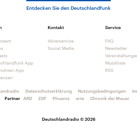
Entdecken Sie den Deutschlandfunk
n
Kontakt
Service
tream
Hörerservice
FAQ
os
Social Media
Newsletter
asts
Veranstaltunge
schlandfunk App
Musikliste
richten App
RSS
uenzen
landradio
Datenschutzerklärung
Nutzungsbedingungen
I
Partner
ARD
ZDF
Phoenix
arte
Chronik der Mauer
Deutschlandradio © 2026