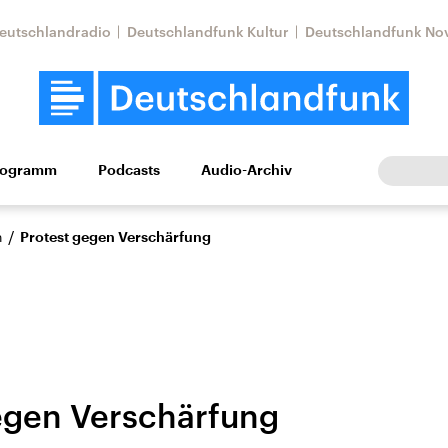
eutschlandradio
Deutschlandfunk Kultur
Deutschlandfunk No
rogramm
Podcasts
Audio-Archiv
Wirtschaft
Wissen
Kultur
Europa
Gesellschaf
/
n
Protest gegen Verschärfung
egen Verschärfung
Nahostkonflikt
Iran
le Beiträge,
Aktuelle Lage und
Aktuelle Lage und