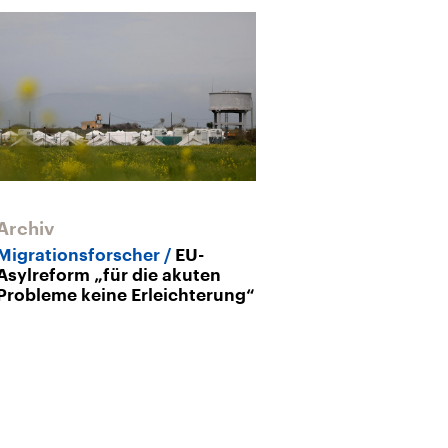
Archiv
Archiv
Migrationsforscher
EU-
Asylreform in 
Asylreform „für die akuten
Widerstand g
Probleme keine Erleichterung“
europäische 