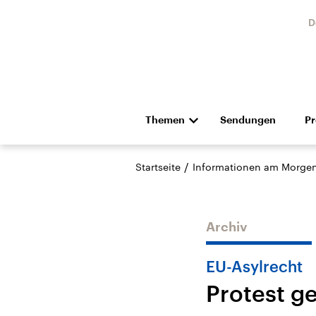
D
Themen
Sendungen
P
Die Nachrichten
Politik
/
Startseite
Informationen am Morge
Hörspiel und Feature
Musik
Archiv
EU-Asylrecht
Protest g
Landtagswahl Sachsen-
USA
Anhalt 2026
Aktuel