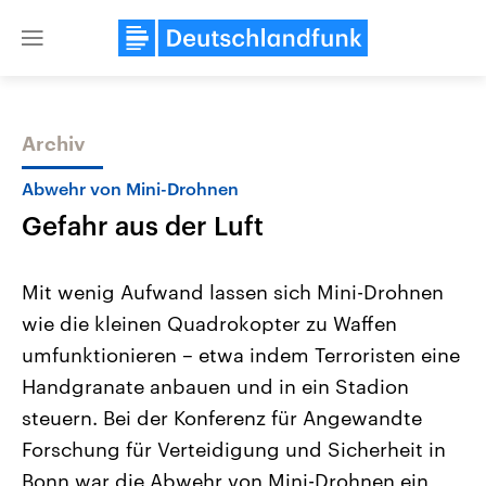
Close
menu
Archiv
Themen
Abwehr von Mini-Drohnen
Gefahr aus der Luft
Mit wenig Aufwand lassen sich Mini-Drohnen
wie die kleinen Quadrokopter zu Waffen
umfunktionieren – etwa indem Terroristen eine
Landtagswahl Sachsen-Anhalt
USA
Handgranate anbauen und in ein Stadion
2026
Aktuelle Beiträge, Analys
Alle Informationen
steuern. Bei der Konferenz für Angewandte
Hintergründe
Sachsen-Anhalt wählt am 6.
Wirtschaftlich und militäri
Forschung für Verteidigung und Sicherheit in
September 2026 einen neuen
gehören die Vereinigten S
Landtag. Seit 2021 wird das
den mächtigsten Ländern 
Bonn war die Abwehr von Mini-Drohnen ein
Bundesland von einer Koalition aus
mit großem Einfluss auf d