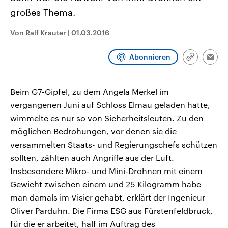
CDU, SPD und FDP regiert.-
aktuelle Weltgeschehen.
großes Thema.
Umfragen, Prognosen,
Wahlprogramme, aktuelle Berichte
Sendungen
Programm
Podcasts
und Hintergründe zu den Parteien
Von Ralf Krauter
|
01.03.2016
und Kandidaten der anstehenden
Wahl.
Audio-Archiv
Abonnieren
Link
Emai
kopieren/te
Beim G7-Gipfel, zu dem Angela Merkel im
vergangenen Juni auf Schloss Elmau geladen hatte,
wimmelte es nur so von Sicherheitsleuten. Zu den
möglichen Bedrohungen, vor denen sie die
versammelten Staats- und Regierungschefs schützen
sollten, zählten auch Angriffe aus der Luft.
Insbesondere Mikro- und Mini-Drohnen mit einem
Gewicht zwischen einem und 25 Kilogramm habe
man damals im Visier gehabt, erklärt der Ingenieur
Oliver Parduhn. Die Firma ESG aus Fürstenfeldbruck,
für die er arbeitet, half im Auftrag des