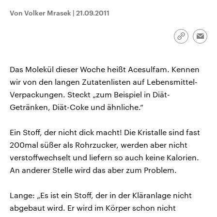
CDU, SPD und FDP regiert.-
aktuelle Weltgeschehen.
Von Volker Mrasek
|
21.09.2011
Umfragen, Prognosen,
Wahlprogramme, aktuelle Berichte
Sendungen
Programm
Podcasts
und Hintergründe zu den Parteien
und Kandidaten der anstehenden
Link
Emai
Wahl.
kopieren/te
Audio-Archiv
Das Molekül dieser Woche heißt Acesulfam. Kennen
wir von den langen Zutatenlisten auf Lebensmittel-
Verpackungen. Steckt „zum Beispiel in Diät-
Getränken, Diät-Coke und ähnliche.“
Ein Stoff, der nicht dick macht! Die Kristalle sind fast
200mal süßer als Rohrzucker, werden aber nicht
verstoffwechselt und liefern so auch keine Kalorien.
An anderer Stelle wird das aber zum Problem.
Lange: „Es ist ein Stoff, der in der Kläranlage nicht
abgebaut wird. Er wird im Körper schon nicht