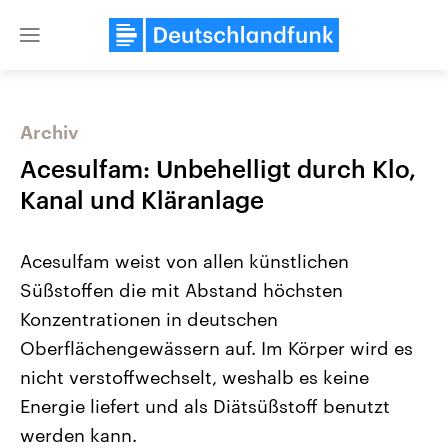
Close
menu
Archiv
Themen
Acesulfam: Unbehelligt durch Klo,
Kanal und Kläranlage
Acesulfam weist von allen künstlichen
Süßstoffen die mit Abstand höchsten
Konzentrationen in deutschen
Oberflächengewässern auf. Im Körper wird es
Landtagswahl Sachsen-Anhalt
USA
2026
Aktuelle Beiträge, Analys
nicht verstoffwechselt, weshalb es keine
Alle Informationen
Hintergründe
Sachsen-Anhalt wählt am 6.
Wirtschaftlich und militäri
Energie liefert und als Diätsüßstoff benutzt
September 2026 einen neuen
gehören die Vereinigten S
Landtag. Seit 2021 wird das
den mächtigsten Ländern 
werden kann.
Bundesland von einer Koalition aus
mit großem Einfluss auf d