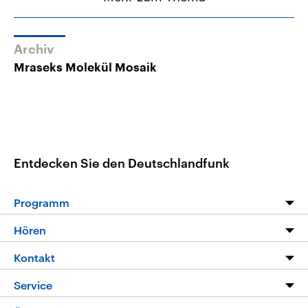
Archiv
Mraseks Molekül Mosaik
Entdecken Sie den Deutschlandfunk
Programm
Programm
Hören
Alle Sendungen
Livestream
Kontakt
Die Nachrichten
Audios
Hörerservice
Service
Nachrichtenleicht
Podcasts
Social Media