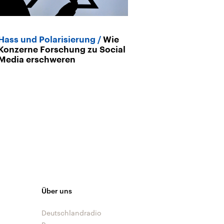
Hass und Polarisierung
Wie
Studie der A
Konzerne Forschung zu Social
nutzen Social
Media erschweren
kompetent, fl
engagiert
Über uns
Deutschlandradio