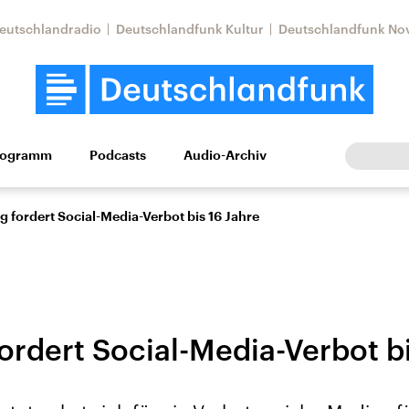
eutschlandradio
Deutschlandfunk Kultur
Deutschlandfunk No
rogramm
Podcasts
Audio-Archiv
Wirtschaft
Wissen
Kultur
Europa
Gesellschaf
g fordert Social-Media-Verbot bis 16 Jahre
ordert Social-Media-Verbot b
Nahostkonflikt
Iran
le Beiträge,
Aktuelle Lage und
Aktuelle Lage und