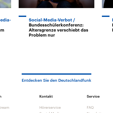
edia-
Social-Media-Verbot
Bundesschülerkonferenz:
am
Altersgrenze verschiebt das
Problem nur
Entdecken Sie den Deutschlandfunk
n
Kontakt
Service
tream
Hörerservice
FAQ