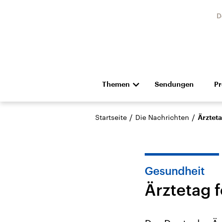
D
Themen
Sendungen
P
Die Nachrichten
Politik
/
/
Startseite
Die Nachrichten
Ärzteta
Hörspiel und Feature
Musik
Gesundheit
Ärztetag f
Landtagswahl Sachsen-
USA
Anhalt 2026
Aktuel