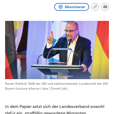
aktuelle Weltgeschehen.
Diese wird wie die Hisboll
Abonnieren
Libanon vom Iran unterstüt
Link
Emai
kopieren/te
Sendungen
Programm
Podcasts
Audio-Archiv
Rainer Rothfuß, MdB der AfD und stellvertretender Landeschef der AfD
Bayern (picture alliance / dpa / Daniel Löb)
In dem Papier setzt sich der Landesverband sowohl
dafür ein, straffällig gewordene Migranten