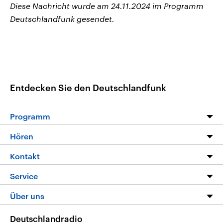
Diese Nachricht wurde am 24.11.2024 im Programm
Deutschlandfunk gesendet.
Entdecken Sie den Deutschlandfunk
Programm
Programm
Hören
Alle Sendungen
Livestream
Kontakt
Die Nachrichten
Audios
Hörerservice
Service
Nachrichtenleicht
Podcasts
Social Media
FAQ
Über uns
Neue Beiträge auf dlf.de
Deutschlandfunk App
Newsletter
Deutschlandradio
Themen-Schwerpunkte
Nachrichten App
Deutschlandradio