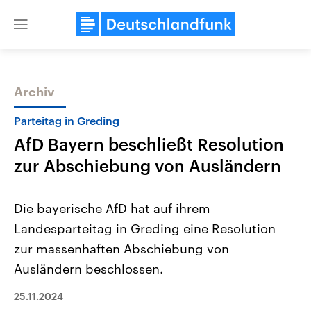
Close
menu
Archiv
Themen
Parteitag in Greding
AfD Bayern beschließt Resolution
zur Abschiebung von Ausländern
Die bayerische AfD hat auf ihrem
Landesparteitag in Greding eine Resolution
USA
Nahostkonflikt
zur massenhaften Abschiebung von
Aktuelle Beiträge, Analysen und
Aktuelle Lage und Hinter
Der Überfall der palästine
Hintergründe
Ausländern beschlossen.
Wirtschaftlich und militärisch
Terrororganisation Hamas
gehören die Vereinigten Staaten zu
Oktober 2023 auf Israel ha
25.11.2024
den mächtigsten Ländern der Erde,
Region wieder die Gewalt 
mit großem Einfluss auf das
Israel möchte die Hamas z