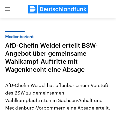
Close
menu
Medienbericht
Themen
AfD-Chefin Weidel erteilt BSW-
Angebot über gemeinsame
Wahlkampf-Auftritte mit
Wagenknecht eine Absage
AfD-Chefin Weidel hat offenbar einem Vorstoß
Landtagswahl Sachsen-Anhalt
USA
des BSW zu gemeinsamen
2026
Aktuelle Beiträge, Analys
Alle Informationen
Hintergründe
Wahlkampfauftritten in Sachsen-Anhalt und
Sachsen-Anhalt wählt am 6.
Wirtschaftlich und militäri
September 2026 einen neuen
gehören die Vereinigten S
Mecklenburg-Vorpommern eine Absage erteilt.
Landtag. Seit 2021 wird das
den mächtigsten Ländern 
Bundesland von einer Koalition aus
mit großem Einfluss auf d