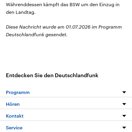
Währenddessen kämpft das BSW um den Einzug in
den Landtag.
Diese Nachricht wurde am 01.07.2026 im Programm
Deutschlandfunk gesendet.
Entdecken Sie den Deutschlandfunk
Programm
Programm
Hören
Alle Sendungen
Livestream
Kontakt
Die Nachrichten
Audios
Hörerservice
Service
Nachrichtenleicht