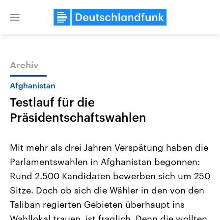
Close
menu
Archiv
Themen
Afghanistan
Testlauf für die
Präsidentschaftswahlen
Mit mehr als drei Jahren Verspätung haben die
Parlamentswahlen in Afghanistan begonnen:
Landtagswahl Sachsen-Anhalt
USA
Rund 2.500 Kandidaten bewerben sich um 250
2026
Aktuelle Beiträge, Analys
Alle Informationen
Hintergründe
Sitze. Doch ob sich die Wähler in den von den
Sachsen-Anhalt wählt am 6.
Wirtschaftlich und militäri
September 2026 einen neuen
gehören die Vereinigten S
Taliban regierten Gebieten überhaupt ins
Landtag. Seit 2021 wird das
den mächtigsten Ländern 
Wahllokal trauen, ist fraglich. Denn die wollten
Bundesland von einer Koalition aus
mit großem Einfluss auf d