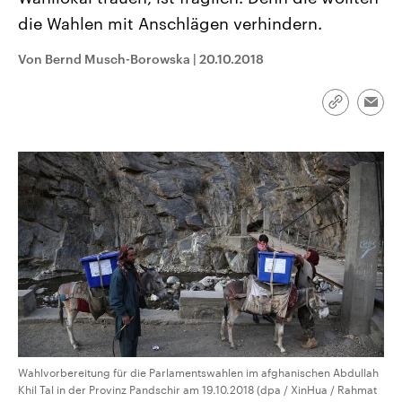
CDU, SPD und FDP regiert.-
aktuelle Weltgeschehen.
die Wahlen mit Anschlägen verhindern.
Umfragen, Prognosen,
Wahlprogramme, aktuelle Berichte
Sendungen
Programm
Podcasts
und Hintergründe zu den Parteien
Von Bernd Musch-Borowska
|
20.10.2018
und Kandidaten der anstehenden
Wahl.
Audio-Archiv
Link
Emai
kopieren/te
Wahlvorbereitung für die Parlamentswahlen im afghanischen Abdullah
Khil Tal in der Provinz Pandschir am 19.10.2018 (dpa / XinHua / Rahmat