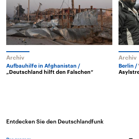
Archiv
Archiv
Aufbauhilfe in Afghanistan
Berlin
„Deutschland hilft den Falschen“
Asylstr
Entdecken Sie den Deutschlandfunk