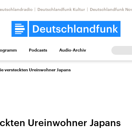
eutschlandradio
Deutschlandfunk Kultur
Deutschlandfunk No
rogramm
Podcasts
Audio-Archiv
Wirtschaft
Wissen
Kultur
Europa
Gesellschaf
ie versteckten Ureinwohner Japans
eckten Ureinwohner Japans
tkonflikt
Iran
Faktenchecks
In unseren Faktenc
lle Lage und
Aktuelle Lage und