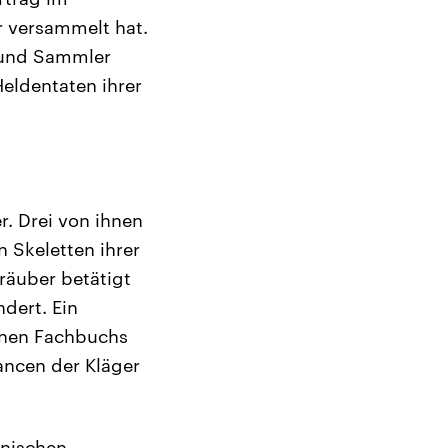
r versammelt hat.
r und Sammler
eldentaten ihrer
. Drei von ihnen
 Skeletten ihrer
räuber betätigt
dert. Ein
enen Fachbuchs
ncen der Kläger
anischen