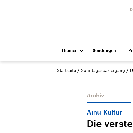
D
Themen
Sendungen
P
Die Nachrichten
Politik
/
/
Startseite
Sonntagsspaziergang
D
Hörspiel und Feature
Musik
Archiv
Ainu-Kultur
Die verst
USA
Nahos
Aktuelle Beiträge,
Aktue