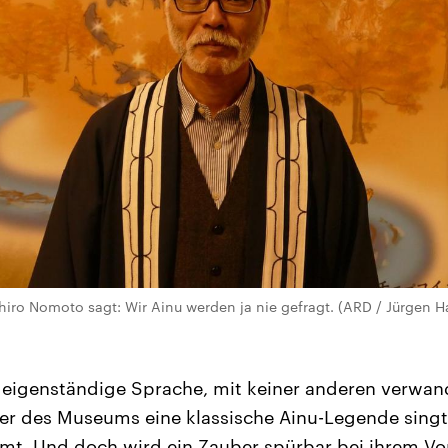
ro Nomoto sagt: Wir Ainu werden ja nie gefragt. (ARD / Jürgen H
z eigenständige Sprache, mit keiner anderen verwand
her des Museums eine klassische Ainu-Legende singt,
mt. Und doch wird ein Zauber spürbar bei ihrem Vo