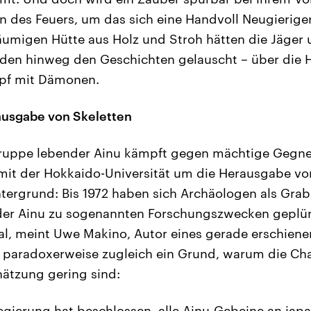
n des Feuers, um das sich eine Handvoll Neugierige
räumigen Hütte aus Holz und Stroh hätten die Jäge
den hinweg den Geschichten gelauscht – über die H
pf mit Dämonen.
ausgabe von Skeletten
ruppe lebender Ainu kämpft gegen mächtige Gegner
2 mit der Hokkaido-Universität um die Herausgabe von
ntergrund: Bis 1972 haben sich Archäologen als Grab
der Ainu zu sogenannten Forschungszwecken geplün
al, meint Uwe Makino, Autor eines gerade erschien
paradoxerweise zugleich ein Grund, warum die Cha
hätzung gering sind:
egierung hat beschlossen, alle Ainu-Gebeine an jap