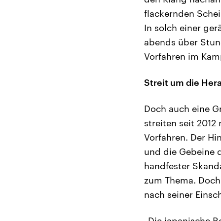
flackernden Schei
In solch einer ge
abends über Stun
Vorfahren im Kam
Streit um die Her
Doch auch eine G
streiten seit 201
Vorfahren. Der Hi
und die Gebeine 
handfester Skand
zum Thema. Doch 
nach seiner Einsc
„Die japanische R