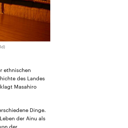
ld)
r ethnischen
schichte des Landes
eklagt Masahiro
verschiedene Dinge.
 Leben der Ainu als
von der