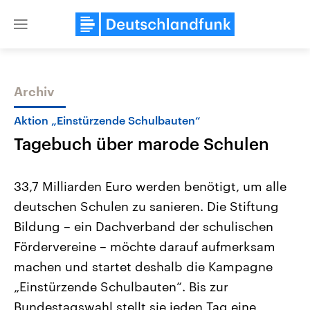
Close
menu
Archiv
Themen
Aktion „Einstürzende Schulbauten“
Tagebuch über marode Schulen
33,7 Milliarden Euro werden benötigt, um alle
deutschen Schulen zu sanieren. Die Stiftung
Bildung – ein Dachverband der schulischen
Landtagswahl Sachsen-Anhalt
USA
Fördervereine – möchte darauf aufmerksam
2026
Aktuelle Beiträge, Analys
Alle Informationen
machen und startet deshalb die Kampagne
Hintergründe
Sachsen-Anhalt wählt am 6.
Wirtschaftlich und militäri
„Einstürzende Schulbauten“. Bis zur
September 2026 einen neuen
gehören die Vereinigten S
Landtag. Seit 2021 wird das
den mächtigsten Ländern 
Bundestagswahl stellt sie jeden Tag eine
Bundesland von einer Koalition aus
mit großem Einfluss auf d