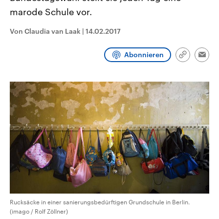
CDU, SPD und FDP regiert.-
aktuelle Weltgeschehen.
marode Schule vor.
Umfragen, Prognosen,
Wahlprogramme, aktuelle Berichte
Sendungen
Programm
Podcasts
und Hintergründe zu den Parteien
Von Claudia van Laak
|
14.02.2017
und Kandidaten der anstehenden
Wahl.
Audio-Archiv
Abonnieren
Link
Emai
kopieren/te
Rucksäcke in einer sanierungsbedürftigen Grundschule in Berlin.
(imago / Rolf Zöllner)