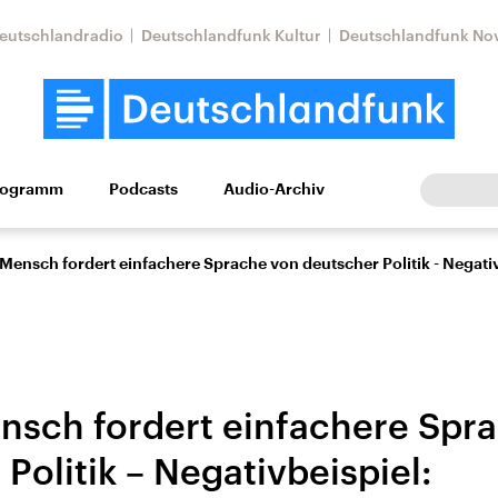
eutschlandradio
Deutschlandfunk Kultur
Deutschlandfunk No
rogramm
Podcasts
Audio-Archiv
Wirtschaft
Wissen
Kultur
Europa
Gesellschaf
Mensch fordert einfachere Sprache von deutscher Politik - Negativ
nsch fordert einfachere Spr
Politik – Negativbeispiel:
Nahostkonflikt
Iran
le Beiträge,
Aktuelle Lage und
Aktuelle Lage und