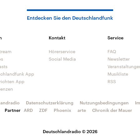
Entdecken Sie den Deutschlandfunk
n
Kontakt
Service
tream
Hörerservice
FAQ
os
Social Media
Newsletter
asts
Veranstaltunge
schlandfunk App
Musikliste
richten App
RSS
uenzen
landradio
Datenschutzerklärung
Nutzungsbedingungen
I
Partner
ARD
ZDF
Phoenix
arte
Chronik der Mauer
Deutschlandradio © 2026