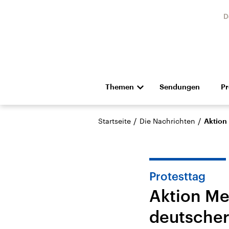
D
Themen
Sendungen
P
Die Nachrichten
Politik
/
/
Startseite
Die Nachrichten
Aktion 
Hörspiel und Feature
Musik
Protesttag
Aktion Me
deutscher 
Landtagswahl Sachsen-
USA
Anhalt 2026
Aktuel