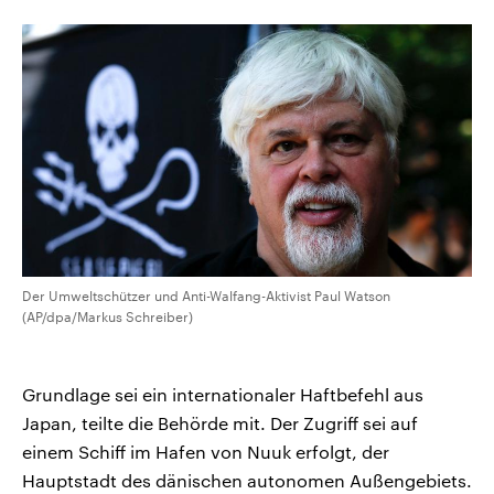
aktuelle Weltgeschehen.
Diese wird wie die Hisboll
Libanon vom Iran unterstüt
Sendungen
Programm
Podcasts
Audio-Archiv
Der Umweltschützer und Anti-Walfang-Aktivist Paul Watson
(AP/dpa/Markus Schreiber)
Grundlage sei ein internationaler Haftbefehl aus
Japan, teilte die Behörde mit. Der Zugriff sei auf
einem Schiff im Hafen von Nuuk erfolgt, der
Hauptstadt des dänischen autonomen Außengebiets.