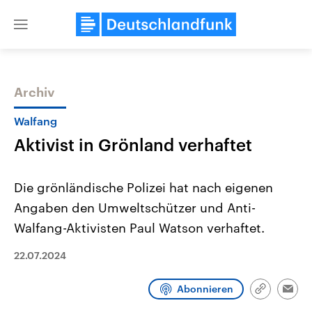
Close
menu
Archiv
Themen
Walfang
Aktivist in Grönland verhaftet
Die grönländische Polizei hat nach eigenen
Angaben den Umweltschützer und Anti-
Walfang-Aktivisten Paul Watson verhaftet.
USA
Nahostkonflikt
Aktuelle Beiträge, Analysen und
22.07.2024
Aktuelle Lage und Hinter
Der Überfall der palästine
Hintergründe
Wirtschaftlich und militärisch
Terrororganisation Hamas
gehören die Vereinigten Staaten zu
Oktober 2023 auf Israel ha
Abonnieren
Link
Emai
den mächtigsten Ländern der Erde,
Region wieder die Gewalt 
kopieren/te
mit großem Einfluss auf das
Israel möchte die Hamas z