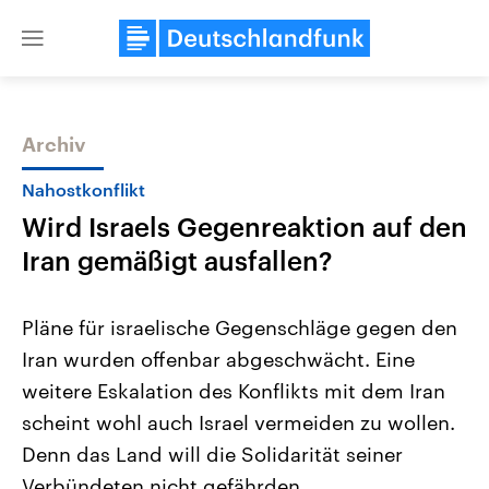
Close
menu
Archiv
Themen
Nahostkonflikt
Wird Israels Gegenreaktion auf den
Iran gemäßigt ausfallen?
Pläne für israelische Gegenschläge gegen den
Iran wurden offenbar abgeschwächt. Eine
Landtagswahl Sachsen-Anhalt
USA
weitere Eskalation des Konflikts mit dem Iran
2026
Aktuelle Beiträge, Analys
Alle Informationen
Hintergründe
scheint wohl auch Israel vermeiden zu wollen.
Sachsen-Anhalt wählt am 6.
Wirtschaftlich und militäri
September 2026 einen neuen
gehören die Vereinigten S
Denn das Land will die Solidarität seiner
Landtag. Seit 2021 wird das
den mächtigsten Ländern 
Verbündeten nicht gefährden.
Bundesland von einer Koalition aus
mit großem Einfluss auf d