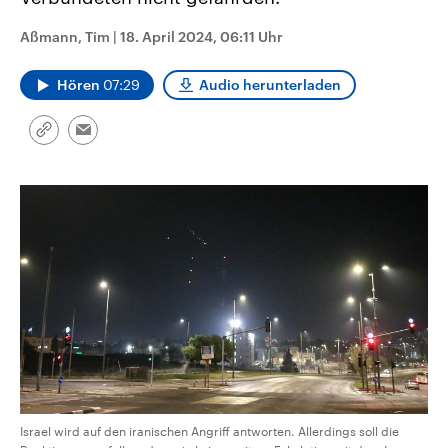
CDU, SPD und FDP regiert.-
aktuelle Weltgeschehen.
Umfragen, Prognosen,
Aßmann, Tim
|
18. April 2024, 06:11 Uhr
Wahlprogramme, aktuelle Berichte
Sendungen
Programm
Podcasts
und Hintergründe zu den Parteien
und Kandidaten der anstehenden
Hören
07:29
Audio herunterladen
Wahl.
Audio-Archiv
Link
Email
kopieren/teilen
Israel wird auf den iranischen Angriff antworten. Allerdings soll die