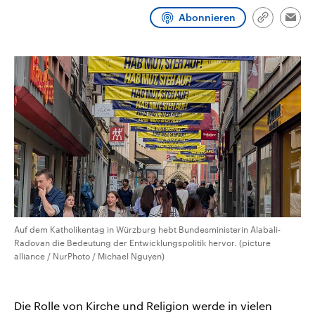
CDU, SPD und FDP regiert.-
aktuelle Weltgeschehen.
Abonnieren
Umfragen, Prognosen,
Link
Emai
Wahlprogramme, aktuelle Berichte
kopieren/te
Sendungen
Programm
Podcasts
und Hintergründe zu den Parteien
und Kandidaten der anstehenden
Wahl.
Audio-Archiv
Auf dem Katholikentag in Würzburg hebt Bundesministerin Alabali-
Radovan die Bedeutung der Entwicklungspolitik hervor. (picture
alliance / NurPhoto / Michael Nguyen)
Die Rolle von Kirche und Religion werde in vielen