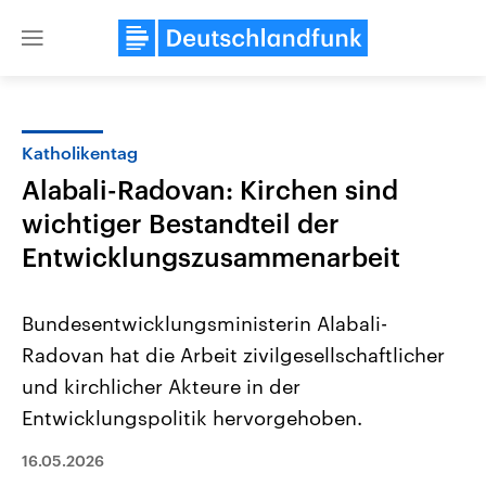
Close
menu
Katholikentag
Themen
Alabali-Radovan: Kirchen sind
wichtiger Bestandteil der
Entwicklungszusammenarbeit
Bundesentwicklungsministerin Alabali-
Radovan hat die Arbeit zivilgesellschaftlicher
Landtagswahl Sachsen-Anhalt
USA
und kirchlicher Akteure in der
2026
Aktuelle Beiträge, Analys
Alle Informationen
Entwicklungspolitik hervorgehoben.
Hintergründe
Sachsen-Anhalt wählt am 6.
Wirtschaftlich und militäri
September 2026 einen neuen
gehören die Vereinigten S
16.05.2026
Landtag. Seit 2021 wird das
den mächtigsten Ländern 
Bundesland von einer Koalition aus
mit großem Einfluss auf d