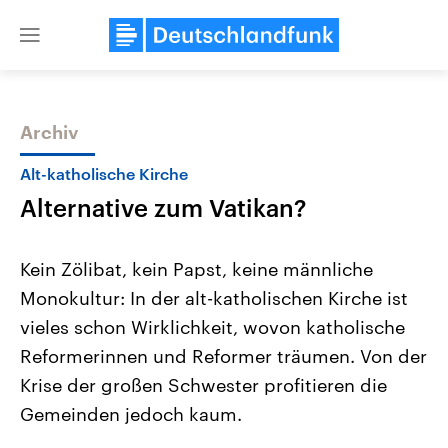
Close
menu
Archiv
Themen
Alt-katholische Kirche
Alternative zum Vatikan?
Kein Zölibat, kein Papst, keine männliche
Monokultur: In der alt-katholischen Kirche ist
vieles schon Wirklichkeit, wovon katholische
Landtagswahl Sachsen-Anhalt
USA
Reformerinnen und Reformer träumen. Von der
2026
Aktuelle Beiträge, Analys
Alle Informationen
Krise der großen Schwester profitieren die
Hintergründe
Sachsen-Anhalt wählt am 6.
Wirtschaftlich und militäri
Gemeinden jedoch kaum.
September 2026 einen neuen
gehören die Vereinigten S
Landtag. Seit 2021 wird das
den mächtigsten Ländern 
Bundesland von einer Koalition aus
mit großem Einfluss auf d