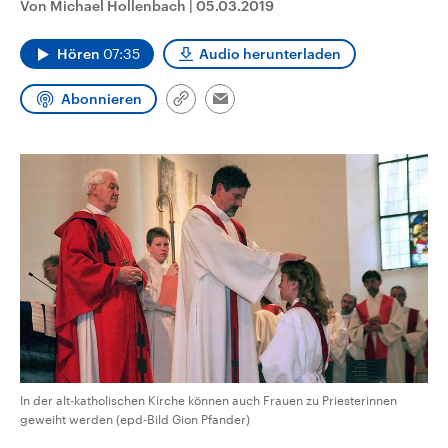
Von Michael Hollenbach
|
05.03.2019
CDU, SPD und FDP regiert.-
aktuelle Weltgeschehen.
Umfragen, Prognosen,
Wahlprogramme, aktuelle Berichte
Hören
07:35
Audio herunterladen
Sendungen
Programm
Podcasts
und Hintergründe zu den Parteien
und Kandidaten der anstehenden
Wahl.
Abonnieren
Link
Email
Audio-Archiv
kopieren/teilen
In der alt-katholischen Kirche können auch Frauen zu Priesterinnen
geweiht werden (epd-Bild Gion Pfander)