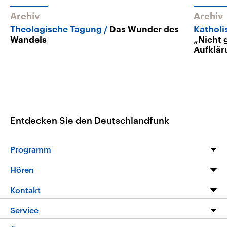
Archiv
Archiv
Theologische Tagung
Das Wunder des
Katholi
Wandels
„Nicht 
Aufklär
Entdecken Sie den Deutschlandfunk
Programm
Programm
Hören
Alle Sendungen
Livestream
Kontakt
Die Nachrichten
Audios
Hörerservice
Service
Nachrichtenleicht
Podcasts
Social Media