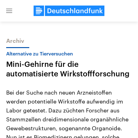
Close
menu
Archiv
Themen
Alternative zu Tierversuchen
Mini-Gehirne für die
automatisierte Wirkstoffforschung
Bei der Suche nach neuen Arzneistoffen
werden potentielle Wirkstoffe aufwendig im
Landtagswahl Sachsen-Anhalt
USA
Labor getestet. Dazu züchten Forscher aus
2026
Aktuelle Beiträge, Analys
Alle Informationen
Hintergründe
Stammzellen dreidimensionale organähnliche
Sachsen-Anhalt wählt am 6.
Wirtschaftlich und militäri
September 2026 einen neuen
gehören die Vereinigten S
Gewebestrukturen, sogenannte Organoide.
Landtag. Seit 2021 wird das
den mächtigsten Ländern 
Nun ist es Biomedizinern gelungen, solche
Bundesland von einer Koalition aus
mit großem Einfluss auf d