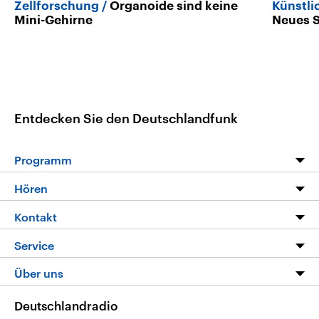
Zellforschung
Organoide sind keine
Künstli
Mini-Gehirne
Neues S
Entdecken Sie den Deutschlandfunk
Programm
Programm
Hören
Alle Sendungen
Livestream
Kontakt
Die Nachrichten
Audios
Hörerservice
Service
Nachrichtenleicht
Podcasts
Social Media
FAQ
Über uns
Neue Beiträge auf dlf.de
Deutschlandfunk App
Newsletter
Deutschlandradio
Themen-Schwerpunkte
Nachrichten App
Deutschlandradio
Veranstaltungen