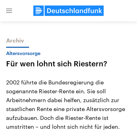
Close
menu
Archiv
Themen
Altersvorsorge
Für wen lohnt sich Riestern?
2002 führte die Bundesregierung die
sogenannte Riester-Rente ein. Sie soll
Arbeitnehmern dabei helfen, zusätzlich zur
Landtagswahl Sachsen-Anhalt
USA
staatlichen Rente eine private Altersvorsorge
2026
Aktuelle Beiträge, Analys
Alle Informationen
aufzubauen. Doch die Riester-Rente ist
Hintergründe
Sachsen-Anhalt wählt am 6.
Wirtschaftlich und militäri
umstritten – und lohnt sich nicht für jeden.
September 2026 einen neuen
gehören die Vereinigten S
Landtag. Seit 2021 wird das
den mächtigsten Ländern 
Bundesland von einer Koalition aus
mit großem Einfluss auf d