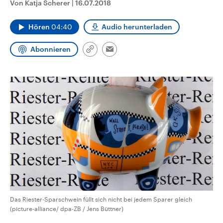
Von Katja Scherer
|
16.07.2018
CDU, SPD und FDP regiert.-
aktuelle Weltgeschehen.
Umfragen, Prognosen,
Wahlprogramme, aktuelle Berichte
Hören
04:40
Audio herunterladen
Sendungen
Programm
Podcasts
und Hintergründe zu den Parteien
und Kandidaten der anstehenden
Wahl.
Abonnieren
Link
Email
Audio-Archiv
kopieren/teilen
Das Riester-Sparschwein füllt sich nicht bei jedem Sparer gleich
(picture-alliance/ dpa-ZB / Jens Büttner)