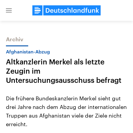
Close
menu
Archiv
Themen
Afghanistan-Abzug
Altkanzlerin Merkel als letzte
Zeugin im
Untersuchungsausschuss befragt
Die frühere Bundeskanzlerin Merkel sieht gut
Landtagswahl Sachsen-Anhalt
USA
drei Jahre nach dem Abzug der internationalen
2026
Aktuelle Beiträge, Analys
Alle Informationen
Hintergründe
Truppen aus Afghanistan viele der Ziele nicht
Sachsen-Anhalt wählt am 6.
Wirtschaftlich und militäri
September 2026 einen neuen
gehören die Vereinigten S
erreicht.
Landtag. Seit 2021 wird das
den mächtigsten Ländern 
Bundesland von einer Koalition aus
mit großem Einfluss auf d