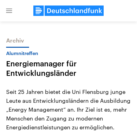
Close
menu
Archiv
Themen
Alumnitreffen
Energiemanager für
Entwicklungsländer
Seit 25 Jahren bietet die Uni Flensburg junge
Leute aus Entwicklungsländern die Ausbildung
Landtagswahl Sachsen-Anhalt
USA
„Energy Management“ an. Ihr Ziel ist es, mehr
2026
Aktuelle Beiträge, Analys
Alle Informationen
Hintergründe
Menschen den Zugang zu modernen
Sachsen-Anhalt wählt am 6.
Wirtschaftlich und militäri
September 2026 einen neuen
gehören die Vereinigten S
Energiedienstleistungen zu ermöglichen.
Landtag. Seit 2021 wird das
den mächtigsten Ländern 
Bundesland von einer Koalition aus
mit großem Einfluss auf d