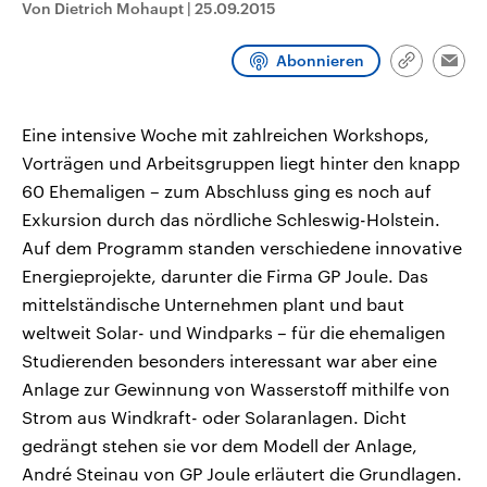
Von Dietrich Mohaupt
|
25.09.2015
CDU, SPD und FDP regiert.-
aktuelle Weltgeschehen.
Umfragen, Prognosen,
Wahlprogramme, aktuelle Berichte
Abonnieren
Sendungen
Programm
Podcasts
und Hintergründe zu den Parteien
Link
Emai
und Kandidaten der anstehenden
kopieren/te
Wahl.
Audio-Archiv
Eine intensive Woche mit zahlreichen Workshops,
Vorträgen und Arbeitsgruppen liegt hinter den knapp
60 Ehemaligen – zum Abschluss ging es noch auf
Exkursion durch das nördliche Schleswig-Holstein.
Auf dem Programm standen verschiedene innovative
Energieprojekte, darunter die Firma GP Joule. Das
mittelständische Unternehmen plant und baut
weltweit Solar- und Windparks – für die ehemaligen
Studierenden besonders interessant war aber eine
Anlage zur Gewinnung von Wasserstoff mithilfe von
Strom aus Windkraft- oder Solaranlagen. Dicht
gedrängt stehen sie vor dem Modell der Anlage,
André Steinau von GP Joule erläutert die Grundlagen.