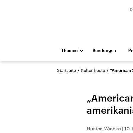
D
Themen
Sendungen
P
Die Nachrichten
Politik
/
/
Startseite
Kultur heute
"American S
Hörspiel und Feature
Musik
„American
amerikani
Landtagswahl Sachsen-
USA
Hüster, Wiebke
|
10.
Anhalt 2026
Aktuel