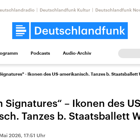
eutschlandradio
Deutschlandfunk Kultur
Deutschlandfunk No
rogramm
Podcasts
Audio-Archiv
Wirtschaft
Wissen
Kultur
Europa
Gesellschaf
ignatures" - Ikonen des US-amerikanisch. Tanzes b. Staatsballett
 Signatures“ – Ikonen des US
sch. Tanzes b. Staatsballett 
Nahostkonflikt
Iran
 Mai 2026, 17:51 Uhr
le Beiträge,
Aktuelle Lage und
Aktuelle Lage und