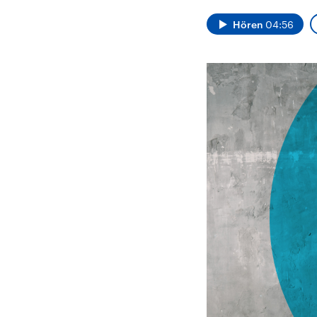
Alle Informationen
Analy
Sachsen-Anhalt wählt
Hinte
Hören
04:56
am 6. September 2026
Wirtsc
einen neuen Landtag.
militä
Seit 2021 wird das
Verein
Bundesland von einer
den m
Koalition aus CDU, SPD
Länder
und FDP regiert.-
großem
Umfragen, Prognosen,
aktuel
Wahlprogramme,
aktuelle Berichte und
Hintergründe zu den
Parteien und Kandidaten
der anstehenden Wahl.