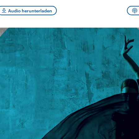
sen und
Hintergründe
Hintergründe
Der Überfall der
Der Iran – seit der
rgründe
Audio herunterladen
haftlich und
palästinensischen
Islamischen Revolu
risch gehören die
Terrororganisation
1979 auch Islamisc
igten Staaten zu
Hamas im Oktober 2023
Republik Iran – ist e
ächtigsten
auf Israel hat in der
von einem
n der Erde, mit
Region wieder die
Religionsführer auto
 Einfluss auf das
Gewalt entfacht. Israel
regierter Staat im 
le Weltgeschehen.
möchte die Hamas
Osten. Eine Feindsc
zerstören. Diese wird wie
zu Israel und zu de
die Hisbollah im Libanon
ist fest in der
vom Iran unterstützt.
Staatsideologie
verankert.