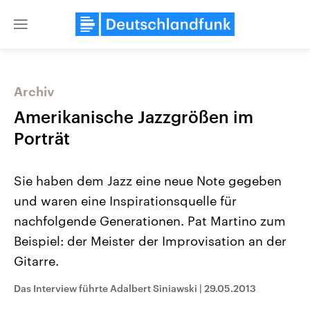
Close
menu
Archiv
Themen
Amerikanische Jazzgrößen im
Porträt
Sie haben dem Jazz eine neue Note gegeben
und waren eine Inspirationsquelle für
nachfolgende Generationen. Pat Martino zum
Beispiel: der Meister der Improvisation an der
Landtagswahl Sachsen-Anhalt
USA
2026
Aktuelle Beiträge, Analys
Gitarre.
Alle Informationen
Hintergründe
Sachsen-Anhalt wählt am 6.
Wirtschaftlich und militäri
September 2026 einen neuen
gehören die Vereinigten S
Das Interview führte Adalbert Siniawski
|
29.05.2013
Landtag. Seit 2021 wird das
den mächtigsten Ländern 
Bundesland von einer Koalition aus
mit großem Einfluss auf d