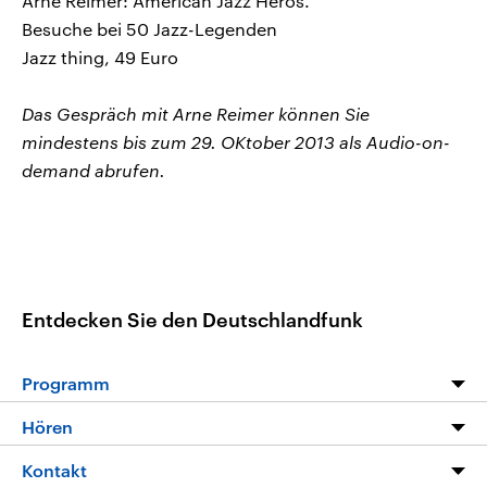
Arne Reimer: American Jazz Heros.
Besuche bei 50 Jazz-Legenden
Jazz thing, 49 Euro
Das Gespräch mit Arne Reimer können Sie
mindestens bis zum 29. OKtober 2013 als Audio-on-
demand abrufen.
Entdecken Sie den Deutschlandfunk
Programm
Programm
Hören
Alle Sendungen
Livestream
Kontakt