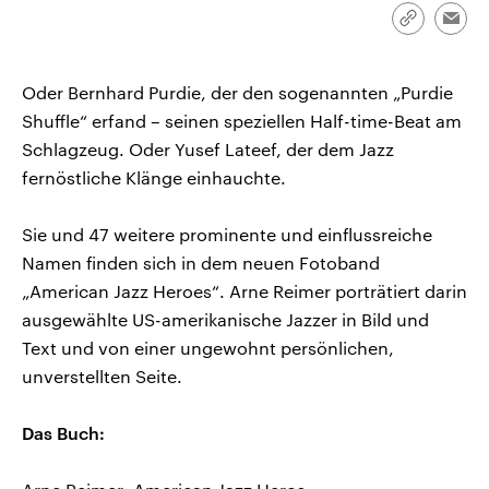
CDU, SPD und FDP regiert.-
aktuelle Weltgeschehen.
Link
Emai
Umfragen, Prognosen,
kopieren/te
Wahlprogramme, aktuelle Berichte
Sendungen
Programm
Podcasts
und Hintergründe zu den Parteien
und Kandidaten der anstehenden
Oder Bernhard Purdie, der den sogenannten „Purdie
Wahl.
Shuffle“ erfand – seinen speziellen Half-time-Beat am
Audio-Archiv
Schlagzeug. Oder Yusef Lateef, der dem Jazz
fernöstliche Klänge einhauchte.
Sie und 47 weitere prominente und einflussreiche
Namen finden sich in dem neuen Fotoband
„American Jazz Heroes“. Arne Reimer porträtiert darin
ausgewählte US-amerikanische Jazzer in Bild und
Text und von einer ungewohnt persönlichen,
unverstellten Seite.
Das Buch: