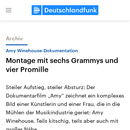
Close
menu
Archiv
Themen
Amy Winehouse-Dokumentation
Montage mit sechs Grammys und
vier Promille
Steiler Aufstieg, steiler Absturz: Der
Dokumentarfilm „Amy“ zeichnet ein komplexes
Landtagswahl Sachsen-Anhalt
USA
Bild einer Künstlerin und einer Frau, die in die
2026
Aktuelle Beiträge, Analys
Alle Informationen
Hintergründe
Mühlen der Musikindustrie geriet: Amy
Sachsen-Anhalt wählt am 6.
Wirtschaftlich und militäri
September 2026 einen neuen
gehören die Vereinigten S
Winehouse. Teils kitschig, teils aber auch mit
Landtag. Seit 2021 wird das
den mächtigsten Ländern 
großer Nähe.
Bundesland von einer Koalition aus
mit großem Einfluss auf d