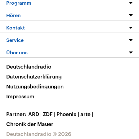
Programm
Programm
Hören
Alle Sendungen
Livestream
Kontakt
Die Nachrichten
Audios
Hörerservice
Service
Nachrichtenleicht
Podcasts
Social Media
FAQ
Über uns
Neue Beiträge auf dlf.de
Deutschlandfunk App
Newsletter
Deutschlandradio
Themen-Schwerpunkte
Nachrichten App
Deutschlandradio
Veranstaltungen
Presse
Frequenzen
Datenschutzerklärung
Musikliste
Ausbildung und Karriere
Nutzungsbedingungen
RSS
Transparenz
Impressum
Korrekturen
Barrierefreiheit
Partner
ARD
|
ZDF
|
Phoenix
|
arte
|
Chronik der Mauer
Deutschlandradio © 2026