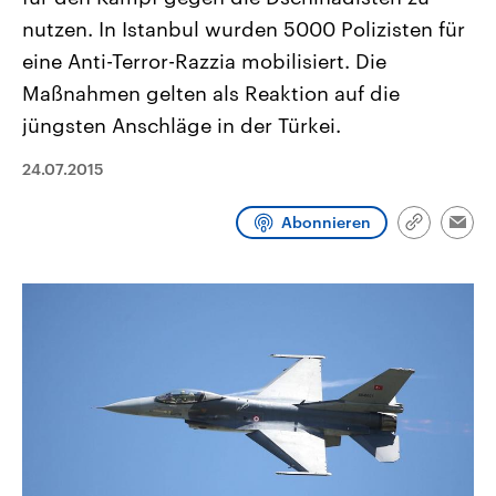
CDU, SPD und FDP regiert.-
aktuelle Weltgeschehen.
nutzen. In Istanbul wurden 5000 Polizisten für
Umfragen, Prognosen,
Wahlprogramme, aktuelle Berichte
eine Anti-Terror-Razzia mobilisiert. Die
Sendungen
Programm
Podcasts
und Hintergründe zu den Parteien
und Kandidaten der anstehenden
Maßnahmen gelten als Reaktion auf die
Wahl.
jüngsten Anschläge in der Türkei.
Audio-Archiv
24.07.2015
Abonnieren
Link
Emai
kopieren/te