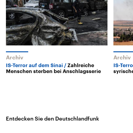
Archiv
Archiv
IS-Terror auf dem Sinai
Zahlreiche
IS-Terro
Menschen sterben bei Anschlagsserie
syrisch
Entdecken Sie den Deutschlandfunk