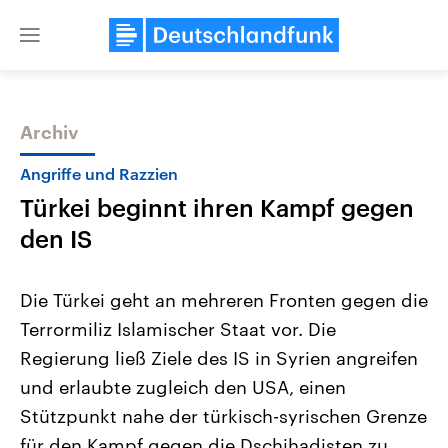
Close
menu
Archiv
Themen
Angriffe und Razzien
Türkei beginnt ihren Kampf gegen
den IS
Die Türkei geht an mehreren Fronten gegen die
Terrormiliz Islamischer Staat vor. Die
Landtagswahl Sachsen-Anhalt
USA
Regierung ließ Ziele des IS in Syrien angreifen
2026
Aktuelle Beiträge, Analys
Alle Informationen
Hintergründe
und erlaubte zugleich den USA, einen
Sachsen-Anhalt wählt am 6.
Wirtschaftlich und militäri
September 2026 einen neuen
gehören die Vereinigten S
Stützpunkt nahe der türkisch-syrischen Grenze
Landtag. Seit 2021 wird das
den mächtigsten Ländern 
für den Kampf gegen die Dschihadisten zu
Bundesland von einer Koalition aus
mit großem Einfluss auf d