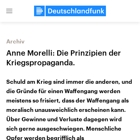
Close
menu
Archiv
Themen
Anne Morelli: Die Prinzipien der
Kriegspropaganda.
Schuld am Krieg sind immer die anderen, und
die Gründe für einen Waffengang werden
meistens so frisiert, dass der Waffengang als
Landtagswahl Sachsen-Anhalt
USA
moralisch unausweichlich erscheinen kann.
2026
Aktuelle Beiträge, Analys
Über Gewinne und Verluste dagegen wird
Alle Informationen
Hintergründe
Sachsen-Anhalt wählt am 6.
Wirtschaftlich und militäri
sich gerne ausgeschwiegen. Menschliche
September 2026 einen neuen
gehören die Vereinigten S
Landtag. Seit 2021 wird das
den mächtigsten Ländern 
Opfer werden begrifflich als
Bundesland von einer Koalition aus
mit großem Einfluss auf d