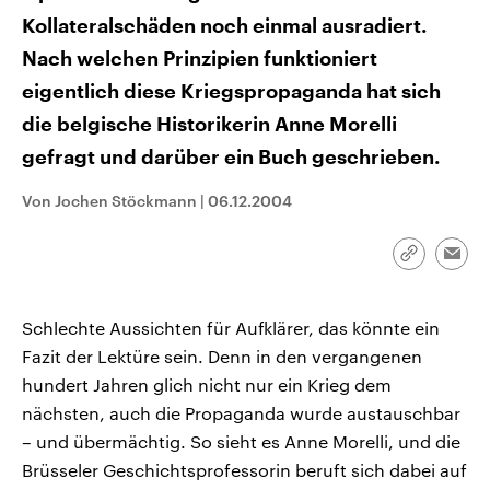
CDU, SPD und FDP regiert.-
aktuelle Weltgeschehen.
Kollateralschäden noch einmal ausradiert.
Umfragen, Prognosen,
Wahlprogramme, aktuelle Berichte
Nach welchen Prinzipien funktioniert
Sendungen
Programm
Podcasts
und Hintergründe zu den Parteien
und Kandidaten der anstehenden
eigentlich diese Kriegspropaganda hat sich
Wahl.
Audio-Archiv
die belgische Historikerin Anne Morelli
gefragt und darüber ein Buch geschrieben.
Von Jochen Stöckmann
|
06.12.2004
Link
Emai
kopieren/te
Schlechte Aussichten für Aufklärer, das könnte ein
Fazit der Lektüre sein. Denn in den vergangenen
hundert Jahren glich nicht nur ein Krieg dem
nächsten, auch die Propaganda wurde austauschbar
– und übermächtig. So sieht es Anne Morelli, und die
Brüsseler Geschichtsprofessorin beruft sich dabei auf