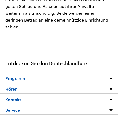
gelten Schleu und Raisner laut ihrer Anwälte
weiterhin als unschuldig. Beide werden einen
geringen Betrag an eine gemeinnützige Einrichtung
zahlen.
Entdecken Sie den Deutschlandfunk
Programm
Programm
Hören
Alle Sendungen
Livestream
Kontakt
Die Nachrichten
Audios
Hörerservice
Service
Nachrichtenleicht
Podcasts
Social Media