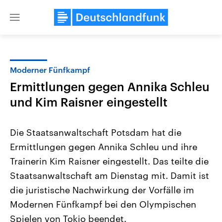
Close
menu
Moderner Fünfkampf
Themen
Ermittlungen gegen Annika Schleu
und Kim Raisner eingestellt
Die Staatsanwaltschaft Potsdam hat die
Ermittlungen gegen Annika Schleu und ihre
Trainerin Kim Raisner eingestellt. Das teilte die
Landtagswahl Sachsen-Anhalt
USA
Staatsanwaltschaft am Dienstag mit. Damit ist
2026
Aktuelle Beiträge, Analys
die juristische Nachwirkung der Vorfälle im
Alle Informationen
Hintergründe
Sachsen-Anhalt wählt am 6.
Wirtschaftlich und militäri
Modernen Fünfkampf bei den Olympischen
September 2026 einen neuen
gehören die Vereinigten S
Landtag. Seit 2021 wird das
den mächtigsten Ländern 
Spielen von Tokio beendet.
Bundesland von einer Koalition aus
mit großem Einfluss auf d