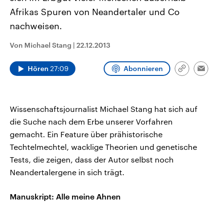
aktuelle Weltgeschehen.
Diese wird wie die Hisboll
Afrikas Spuren von Neandertaler und Co
Libanon vom Iran unterstüt
nachweisen.
Sendungen
Programm
Podcasts
Von Michael Stang
|
22.12.2013
Audio-Archiv
Hören
27:09
Abonnieren
Link
Emai
kopieren/te
Wissenschaftsjournalist Michael Stang hat sich auf
die Suche nach dem Erbe unserer Vorfahren
gemacht. Ein Feature über prähistorische
Techtelmechtel, wacklige Theorien und genetische
Tests, die zeigen, dass der Autor selbst noch
Neandertalergene in sich trägt.
Manuskript: Alle meine Ahnen