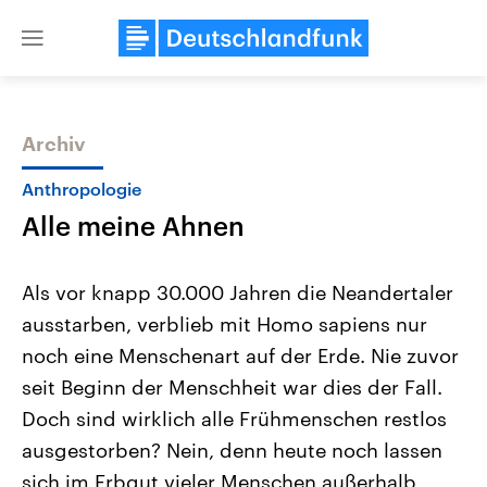
Close
menu
Archiv
Themen
Anthropologie
Alle meine Ahnen
Als vor knapp 30.000 Jahren die Neandertaler
ausstarben, verblieb mit Homo sapiens nur
noch eine Menschenart auf der Erde. Nie zuvor
USA
Nahostkonflikt
seit Beginn der Menschheit war dies der Fall.
Aktuelle Beiträge, Analysen und
Aktuelle Lage und Hinter
Der Überfall der palästine
Hintergründe
Doch sind wirklich alle Frühmenschen restlos
Wirtschaftlich und militärisch
Terrororganisation Hamas
ausgestorben? Nein, denn heute noch lassen
gehören die Vereinigten Staaten zu
Oktober 2023 auf Israel ha
den mächtigsten Ländern der Erde,
Region wieder die Gewalt 
sich im Erbgut vieler Menschen außerhalb
mit großem Einfluss auf das
Israel möchte die Hamas z