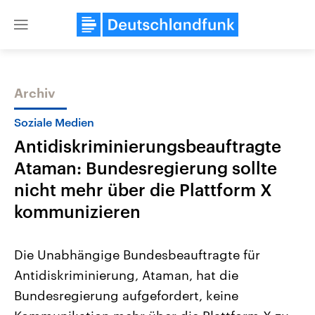
Close
menu
Archiv
Themen
Soziale Medien
Antidiskriminierungsbeauftragte
Ataman: Bundesregierung sollte
nicht mehr über die Plattform X
kommunizieren
USA
Nahostkonflikt
Die Unabhängige Bundesbeauftragte für
Aktuelle Beiträge, Analysen und
Aktuelle Lage und Hinter
Der Überfall der palästine
Hintergründe
Antidiskriminierung, Ataman, hat die
Wirtschaftlich und militärisch
Terrororganisation Hamas
gehören die Vereinigten Staaten zu
Oktober 2023 auf Israel ha
Bundesregierung aufgefordert, keine
den mächtigsten Ländern der Erde,
Region wieder die Gewalt 
mit großem Einfluss auf das
Israel möchte die Hamas z