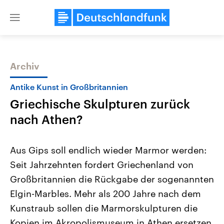
Close
menu
Archiv
Themen
Antike Kunst in Großbritannien
Griechische Skulpturen zurück
nach Athen?
Aus Gips soll endlich wieder Marmor werden:
Seit Jahrzehnten fordert Griechenland von
USA
Nahostkonflikt
Großbritannien die Rückgabe der sogenannten
Aktuelle Beiträge, Analysen und
Aktuelle Lage und Hinter
Der Überfall der palästine
Hintergründe
Elgin-Marbles. Mehr als 200 Jahre nach dem
Wirtschaftlich und militärisch
Terrororganisation Hamas
gehören die Vereinigten Staaten zu
Oktober 2023 auf Israel ha
Kunstraub sollen die Marmorskulpturen die
den mächtigsten Ländern der Erde,
Region wieder die Gewalt 
Kopien im Akropolismuseum in Athen ersetzen.
mit großem Einfluss auf das
Israel möchte die Hamas z