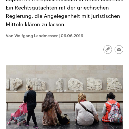
aktuelle Weltgeschehen.
Diese wird wie die Hisboll
Ein Rechtsgutachten rät der griechischen
Libanon vom Iran unterstüt
Regierung, die Angelegenheit mit juristischen
Sendungen
Programm
Podcasts
Mitteln klären zu lassen.
Audio-Archiv
Von Wolfgang Landmesser
|
06.06.2016
Link
Emai
kopieren/te