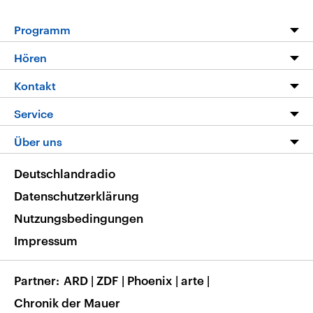
Programm
Programm
Hören
Alle Sendungen
Livestream
Kontakt
Die Nachrichten
Audios
Hörerservice
Service
Nachrichtenleicht
Podcasts
Social Media
FAQ
Über uns
Neue Beiträge auf dlf.de
Deutschlandfunk App
Newsletter
Deutschlandradio
Themen-Schwerpunkte
Nachrichten App
Deutschlandradio
Veranstaltungen
Presse
Frequenzen
Datenschutzerklärung
Musikliste
Ausbildung und Karriere
Nutzungsbedingungen
RSS
Transparenz
Impressum
Korrekturen
Barrierefreiheit
Partner
ARD
|
ZDF
|
Phoenix
|
arte
|
Chronik der Mauer