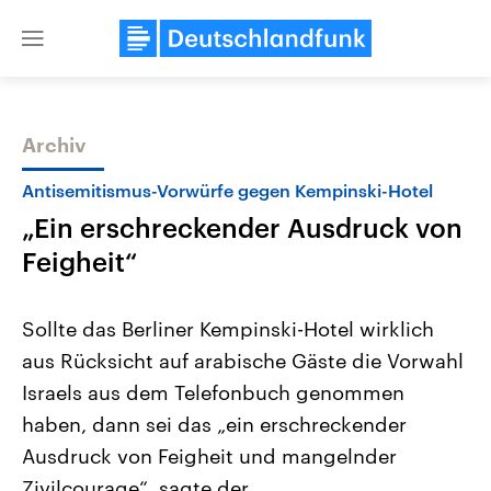
Close
menu
Archiv
Themen
Antisemitismus-Vorwürfe gegen Kempinski-Hotel
„Ein erschreckender Ausdruck von
Feigheit“
Sollte das Berliner Kempinski-Hotel wirklich
aus Rücksicht auf arabische Gäste die Vorwahl
Landtagswahl Sachsen-Anhalt
USA
Israels aus dem Telefonbuch genommen
2026
Aktuelle Beiträge, Analys
Alle Informationen
Hintergründe
haben, dann sei das „ein erschreckender
Sachsen-Anhalt wählt am 6.
Wirtschaftlich und militäri
September 2026 einen neuen
gehören die Vereinigten S
Ausdruck von Feigheit und mangelnder
Landtag. Seit 2021 wird das
den mächtigsten Ländern 
Zivilcourage“, sagte der
Bundesland von einer Koalition aus
mit großem Einfluss auf d