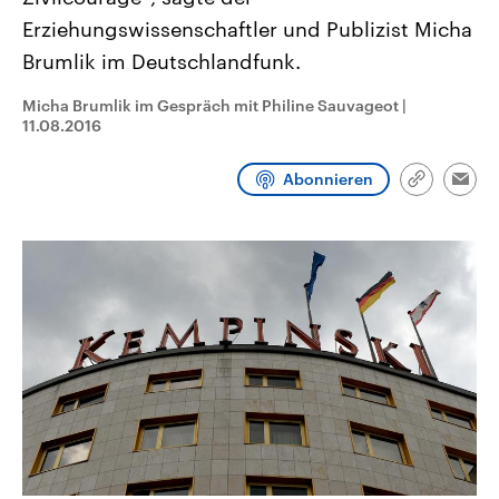
CDU, SPD und FDP regiert.-
aktuelle Weltgeschehen.
Erziehungswissenschaftler und Publizist Micha
Umfragen, Prognosen,
Wahlprogramme, aktuelle Berichte
Brumlik im Deutschlandfunk.
Sendungen
Programm
Podcasts
und Hintergründe zu den Parteien
und Kandidaten der anstehenden
Wahl.
Micha Brumlik im Gespräch mit Philine Sauvageot
|
Audio-Archiv
11.08.2016
Abonnieren
Link
Emai
kopieren/te