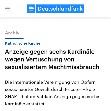
Close
menu
Archiv
Themen
Katholische Kirche
Anzeige gegen sechs Kardinäle
wegen Vertuschung von
sexualisiertem Machtmissbrauch
Die internationale Vereinigung von Opfern
Landtagswahl Sachsen-Anhalt
USA
sexualisierter Gewalt durch Priester – kurz
2026
Aktuelle Beiträge, Analys
Alle Informationen
Hintergründe
SNAP – hat im Vatikan Anzeige gegen sechs
Sachsen-Anhalt wählt am 6.
Wirtschaftlich und militäri
September 2026 einen neuen
gehören die Vereinigten S
Kardinäle erstattet.
Landtag. Seit 2021 wird das
den mächtigsten Ländern 
Bundesland von einer Koalition aus
mit großem Einfluss auf d