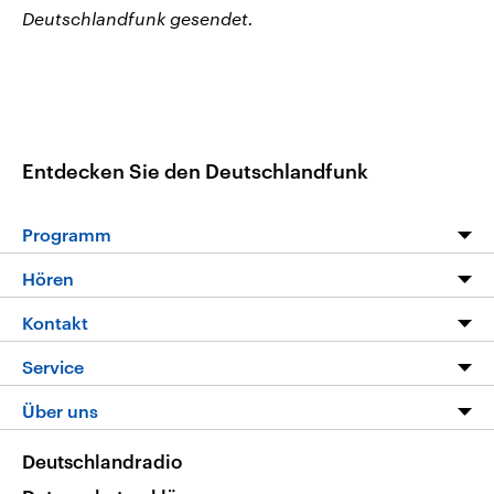
Deutschlandfunk gesendet.
Entdecken Sie den Deutschlandfunk
Programm
Programm
Hören
Alle Sendungen
Livestream
Kontakt
Die Nachrichten
Audios
Hörerservice
Service
Nachrichtenleicht
Podcasts
Social Media
FAQ
Über uns
Neue Beiträge auf dlf.de
Deutschlandfunk App
Newsletter
Deutschlandradio
Themen-Schwerpunkte
Nachrichten App
Deutschlandradio
Veranstaltungen
Presse
Frequenzen