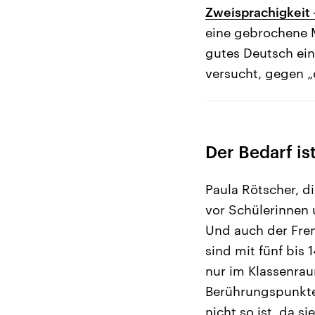
Zweisprachigkeit
eine gebrochene M
gutes Deutsch ein
versucht, gegen 
Der Bedarf is
Paula Rötscher, d
vor Schülerinnen u
Und auch der Frem
sind mit fünf bis
nur im Klassenraum
Berührungspunkte
nicht so ist, da s