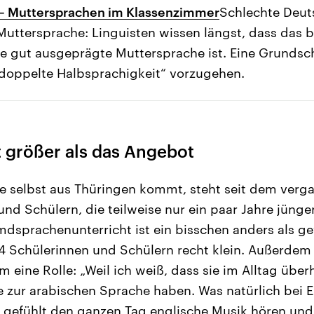
 – Muttersprachen im Klassenzimmer
Schlechte Deut
uttersprache: Linguisten wissen längst, dass das b
e gut ausgeprägte Muttersprache ist. Eine Grundsch
„doppelte Halbsprachigkeit“ vorzugehen.
t größer als das Angebot
ie selbst aus Thüringen kommt, steht seit dem ver
nd Schülern, die teilweise nur ein paar Jahre jünger 
dsprachenunterricht ist ein bisschen anders als ge
 14 Schülerinnen und Schülern recht klein. Außerdem
 eine Rolle: „Weil ich weiß, dass sie im Alltag übe
 zur arabischen Sprache haben. Was natürlich bei 
ie gefühlt den ganzen Tag englische Musik hören und 