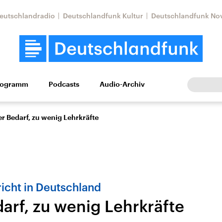
eutschlandradio
Deutschlandfunk Kultur
Deutschlandfunk No
rogramm
Podcasts
Audio-Archiv
Wirtschaft
Wissen
Kultur
Europa
Gesellschaf
r Bedarf, zu wenig Lehrkräfte
icht in Deutschland
arf, zu wenig Lehrkräfte
Nahostkonflikt
Iran
le Beiträge,
Aktuelle Lage und
Aktuelle Lage und