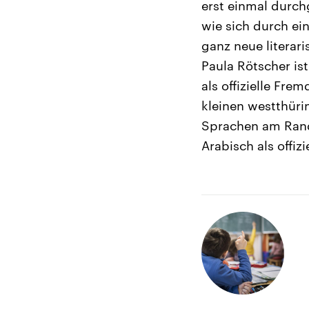
erst einmal durchg
wie sich durch ei
ganz neue literari
Paula Rötscher is
als offizielle Fr
kleinen westthüri
Sprachen am Rande
Arabisch als offiz