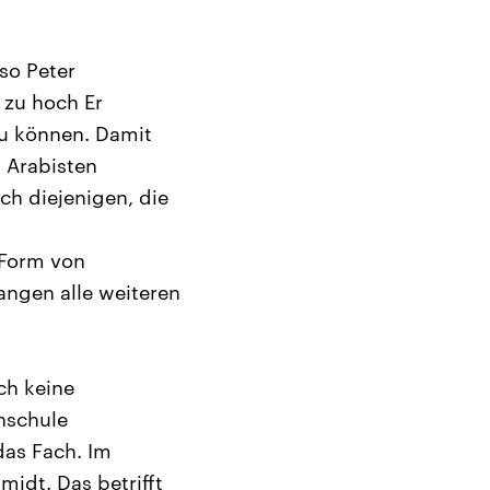
so Peter
 zu hoch Er
zu können. Damit
d Arabisten
h diejenigen, die
 Form von
fangen alle weiteren
ch keine
nschule
das Fach. Im
midt. Das betrifft