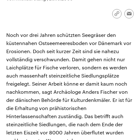
CDU, SPD und FDP regiert.-
aktuelle Weltgeschehen.
Umfragen, Prognosen,
Wahlprogramme, aktuelle Berichte
Link
Emai
Sendungen
Programm
Podcasts
und Hintergründe zu den Parteien
kopieren/te
und Kandidaten der anstehenden
Wahl.
Noch vor drei Jahren schützten Seegräser den
Audio-Archiv
küstennahen Ostseemeeresboden vor Dänemark vor
Erosionen. Doch seit kurzer Zeit sind sie nahezu
vollständig verschwunden. Damit gehen nicht nur
Laichplätze für Fische verloren, sondern es werden
auch massenhaft steinzeitliche Siedlungsplätze
freigelegt. Seiner Arbeit könne er damit kaum noch
nachkommen, sagt Archäologe Anders Fischer von
der dänischen Behörde für Kulturdenkmäler. Er ist für
die Erhaltung von prähistorischen
Hinterlassenschaften zuständig. Das betrifft auch
steinzeitliche Siedlungen, die nach dem Ende der
letzten Eiszeit vor 8000 Jahren überflutet wurden