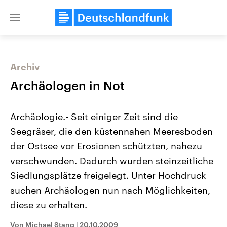
Close
menu
Archiv
Themen
Archäologen in Not
Archäologie.- Seit einiger Zeit sind die
Seegräser, die den küstennahen Meeresboden
der Ostsee vor Erosionen schützten, nahezu
verschwunden. Dadurch wurden steinzeitliche
Siedlungsplätze freigelegt. Unter Hochdruck
Landtagswahl Sachsen-Anhalt
USA
2026
Aktuelle Beiträge, Analys
suchen Archäologen nun nach Möglichkeiten,
Alle Informationen
Hintergründe
Sachsen-Anhalt wählt am 6.
Wirtschaftlich und militäri
diese zu erhalten.
September 2026 einen neuen
gehören die Vereinigten S
Landtag. Seit 2021 wird das
den mächtigsten Ländern 
Von Michael Stang
|
20.10.2009
Bundesland von einer Koalition aus
mit großem Einfluss auf d