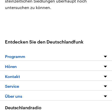
steinzeitlichen Siedlungen überhaupt noch
untersuchen zu können.
Entdecken Sie den Deutschlandfunk
Programm
Programm
Hören
Alle Sendungen
Livestream
Kontakt
Die Nachrichten
Audios
Hörerservice
Service
Nachrichtenleicht
Podcasts
Social Media
FAQ
Über uns
Neue Beiträge auf dlf.de
Deutschlandfunk App
Newsletter
Deutschlandradio
Themen-Schwerpunkte
Nachrichten App
Deutschlandradio
Veranstaltungen