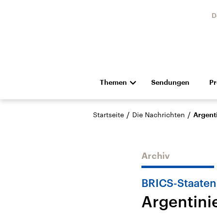
D
Themen
Sendungen
P
Die Nachrichten
Politik
/
/
Startseite
Die Nachrichten
Argenti
Hörspiel und Feature
Musik
Archiv
BRICS-Staaten
Argentinie
Landtagswahl Sachsen-
USA
Anhalt 2026
Aktuel