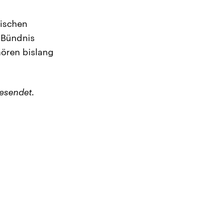
nischen
 Bündnis
ören bislang
esendet.