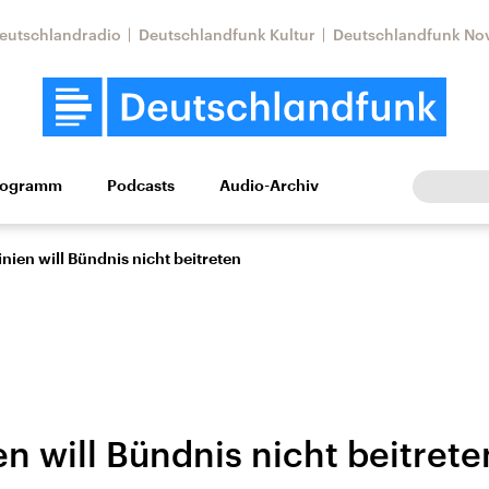
eutschlandradio
Deutschlandfunk Kultur
Deutschlandfunk No
rogramm
Podcasts
Audio-Archiv
Wirtschaft
Wissen
Kultur
Europa
Gesellschaf
nien will Bündnis nicht beitreten
n will Bündnis nicht beitrete
Nahostkonflikt
Iran
le Beiträge,
Aktuelle Lage und
Aktuelle Lage und