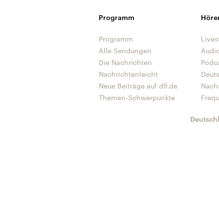
Programm
Höre
Programm
Lives
Alle Sendungen
Audi
Die Nachrichten
Podc
Nachrichtenleicht
Deut
Neue Beiträge auf dlf.de
Nach
Themen-Schwerpunkte
Freq
Deutsch