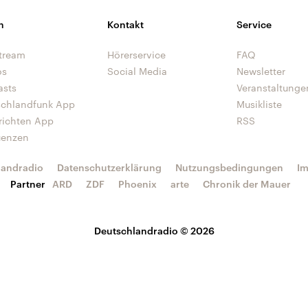
n
Kontakt
Service
tream
Hörerservice
FAQ
os
Social Media
Newsletter
asts
Veranstaltunge
schlandfunk App
Musikliste
richten App
RSS
uenzen
landradio
Datenschutzerklärung
Nutzungsbedingungen
I
Partner
ARD
ZDF
Phoenix
arte
Chronik der Mauer
Deutschlandradio © 2026