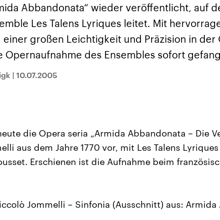
sen und
Hintergründe
Hintergründe
mida Abbandonata“ wieder veröffentlicht, auf d
Der Überfall der
Der Iran – seit der
rgründe
haftlich und
palästinensischen
Islamischen Revolu
emble Les Talens Lyriques leitet. Mit hervorra
risch gehören die
Terrororganisation
1979 auch Islamisc
igten Staaten zu
Hamas im Oktober 2023
Republik Iran – ist e
 einer großen Leichtigkeit und Präzision in de
ächtigsten
auf Israel hat in der
von einem
n der Erde, mit
Region wieder die
Religionsführer auto
te Opernaufnahme des Ensembles sofort gefan
 Einfluss auf das
Gewalt entfacht. Israel
regierter Staat im 
le Weltgeschehen.
möchte die Hamas
Osten. Eine Feindsc
zerstören. Diese wird wie
zu Israel und zu de
igk
|
10.07.2005
die Hisbollah im Libanon
ist fest in der
vom Iran unterstützt.
Staatsideologie
verankert.
 heute die Opera seria „Armida Abbandonata – Die V
lli aus dem Jahre 1770 vor, mit Les Talens Lyriques
usset. Erschienen ist die Aufnahme beim französis
Niccolò Jommelli – Sinfonia (Ausschnitt) aus: Armid