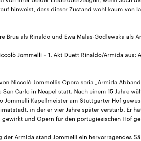
al von ihrer beider Liebe überzeugen, wenn auch d
auf hinweist, dass dieser Zustand wohl kaum von l
ire Brua als Rinaldo und Ewa Malas-Godlewska als A
Niccolò Jommelli – 1. Akt Duett Rinaldo/Armida aus: 
 von Niccolò Jommellis Opera seria „Armida Abband
o San Carlo in Neapel statt. Nach einem 15 Jahre w
o Jommelli Kapellmeister am Stuttgarter Hof gewese
imatstadt, in der er vier Jahre später verstarb. Er h
 gewirkt und Opern für den portugiesischen Hof ge
ng der Armida stand Jommelli ein hervorragendes S