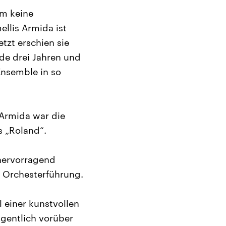
um keine
llis Armida ist
tzt erschien sie
ade drei Jahren und
Ensemble in so
 Armida war die
s „Roland“.
 hervorragend
r Orchesterführung.
 einer kunstvollen
igentlich vorüber