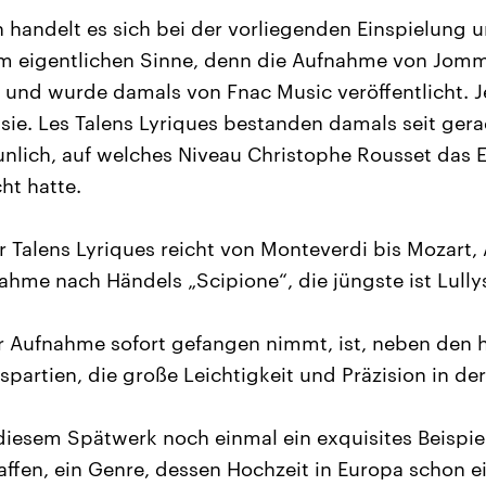
andelt es sich bei der vorliegenden Einspielung 
m eigentlichen Sinne, denn die Aufnahme von Jomme
t und wurde damals von Fnac Music veröffentlicht. Je
sie. Les Talens Lyriques bestanden damals seit ger
aunlich, auf welches Niveau Christophe Rousset das 
ht hatte.
r Talens Lyriques reicht von Monteverdi bis Mozart,
hme nach Händels „Scipione“, die jüngste ist Lully
r Aufnahme sofort gefangen nimmt, ist, neben den
partien, die große Leichtigkeit und Präzision in de
diesem Spätwerk noch einmal ein exquisites Beispiel
affen, ein Genre, dessen Hochzeit in Europa schon e