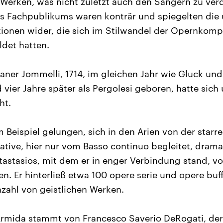
 Werken, was nicht zuletzt auch den Sängern zu ver
s Fachpublikums waren konträr und spiegelten die 
tionen wider, die sich im Stilwandel der Opernkompo
ldet hatten.
aner Jommelli, 1714, im gleichen Jahr wie Gluck und 
vier Jahre später als Pergolesi geboren, hatte sich
ht.
 Beispiel gelungen, sich in den Arien von der star
tative, hier nur vom Basso continuo begleitet, drama
tastasios, mit dem er in enger Verbindung stand, v
n. Er hinterließ etwa 100 opere serie und opere buff
zahl von geistlichen Werken.
Armida stammt von Francesco Saverio DeRogati, der