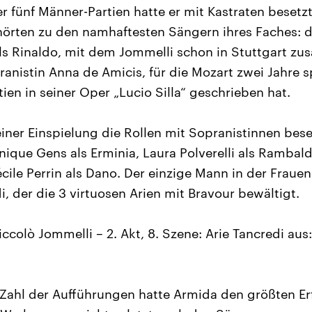
r fünf Männer-Partien hatte er mit Kastraten besetz
örten zu den namhaftesten Sängern ihres Faches: d
ls Rinaldo, mit dem Jommelli schon in Stuttgart z
ranistin Anna de Amicis, für die Mozart zwei Jahre s
ien in seiner Oper „Lucio Silla“ geschrieben hat.
einer Einspielung die Rollen mit Sopranistinnen bes
nique Gens als Erminia, Laura Polverelli als Rambald
ile Perrin als Dano. Der einzige Mann in der Frauenr
, der die 3 virtuosen Arien mit Bravour bewältigt.
iccolò Jommelli – 2. Akt, 8. Szene: Arie Tancredi aus
ahl der Aufführungen hatte Armida den größten Er