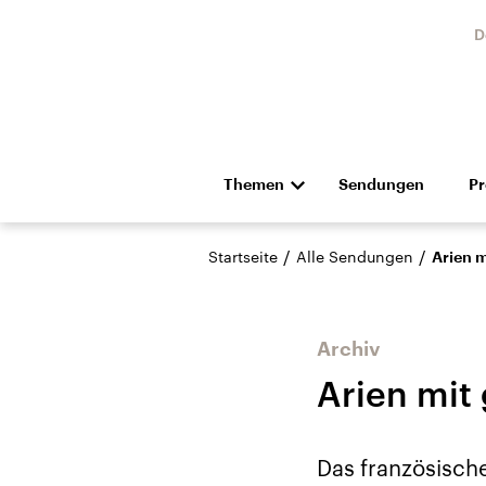
D
Themen
Sendungen
P
Die Nachrichten
Politik
/
/
Startseite
Alle Sendungen
Arien m
Hörspiel und Feature
Musik
Archiv
Arien mit 
Landtagswahl Sachsen-
USA
Das französisch
Anhalt 2026
Aktuel