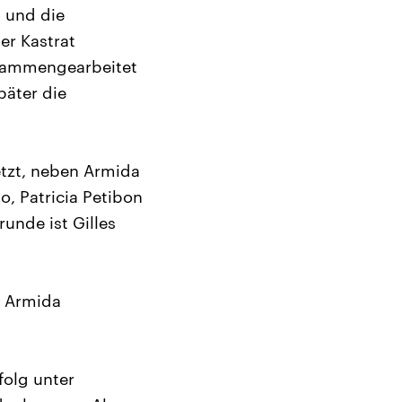
t und die
er Kastrat
usammengearbeitet
päter die
etzt, neben Armida
o, Patricia Petibon
unde ist Gilles
: Armida
folg unter