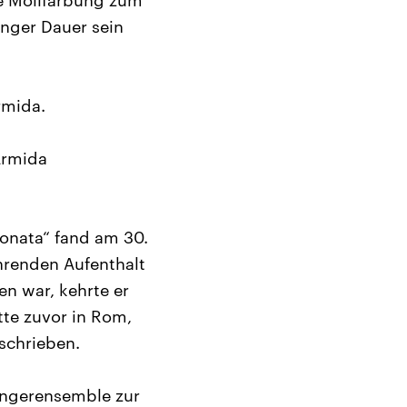
ie Mollfärbung zum
anger Dauer sein
rmida.
Armida
onata“ fand am 30.
ährenden Aufenthalt
n war, kehrte er
atte zuvor in Rom,
schrieben.
ängerensemble zur