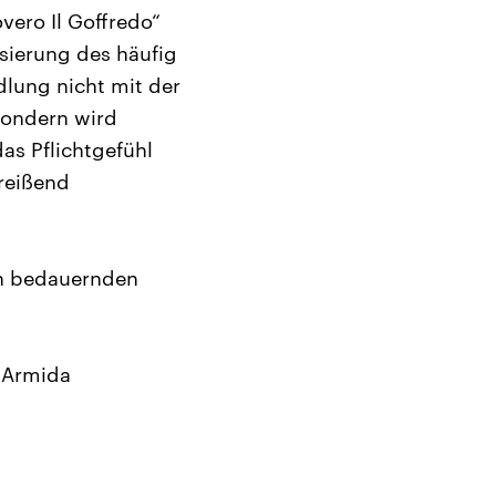
vero Il Goffredo“
isierung des häufig
dlung nicht mit der
sondern wird
as Pflichtgefühl
rreißend
en bedauernden
: Armida