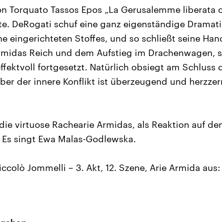
n Torquato Tassos Epos „La Gerusalemme liberata o
rte. DeRogati schuf eine ganz eigenständige Dramat
e eingerichteten Stoffes, und so schließt seine Han
rmidas Reich und dem Aufstieg im Drachenwagen, 
fektvoll fortgesetzt. Natürlich obsiegt am Schluss d
aber der innere Konflikt ist überzeugend und herzze
die virtuose Rachearie Armidas, als Reaktion auf d
. Es singt Ewa Malas-Godlewska.
iccolò Jommelli – 3. Akt, 12. Szene, Arie Armida aus