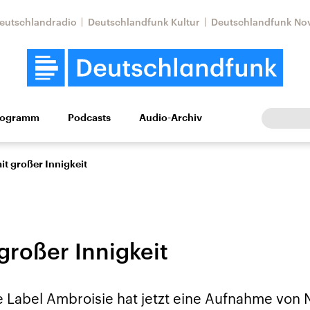
eutschlandradio
Deutschlandfunk Kultur
Deutschlandfunk No
rogramm
Podcasts
Audio-Archiv
Wirtschaft
Wissen
Kultur
Europa
Gesellschaf
it großer Innigkeit
großer Innigkeit
Nahostkonflikt
Iran
e Label Ambroisie hat jetzt eine Aufnahme von 
le Beiträge,
Aktuelle Lage und
Aktuelle Lage und