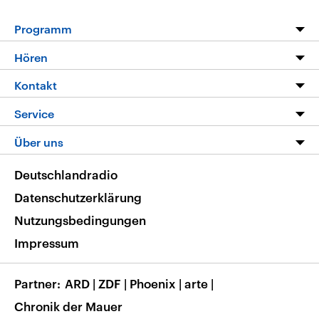
Programm
Programm
Hören
Alle Sendungen
Livestream
Kontakt
Die Nachrichten
Audios
Hörerservice
Service
Nachrichtenleicht
Podcasts
Social Media
FAQ
Über uns
Neue Beiträge auf dlf.de
Deutschlandfunk App
Newsletter
Deutschlandradio
Themen-Schwerpunkte
Nachrichten App
Deutschlandradio
Veranstaltungen
Presse
Frequenzen
Datenschutzerklärung
Musikliste
Ausbildung und Karriere
Nutzungsbedingungen
RSS
Transparenz
Impressum
Korrekturen
Barrierefreiheit
Partner
ARD
|
ZDF
|
Phoenix
|
arte
|
Chronik der Mauer