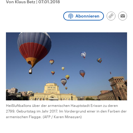
Von Klaus Betz
|
07.01.2018
CDU, SPD und FDP regiert.-
aktuelle Weltgeschehen.
Umfragen, Prognosen,
Wahlprogramme, aktuelle Berichte
Abonnieren
Sendungen
Programm
Podcasts
und Hintergründe zu den Parteien
Link
Emai
und Kandidaten der anstehenden
kopieren/te
Wahl.
Audio-Archiv
Heißluftballons über der armenischen Hauptstadt Eriwan zu deren
2799. Geburtstag im Jahr 2017. Im Vordergrund einer in den Farben der
armenischen Flagge. (AFP / Karen Minasyan)