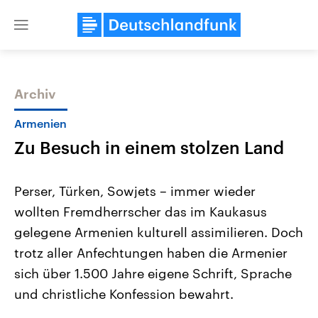
Close
menu
Archiv
Themen
Armenien
Zu Besuch in einem stolzen Land
Perser, Türken, Sowjets – immer wieder
wollten Fremdherrscher das im Kaukasus
gelegene Armenien kulturell assimilieren. Doch
Landtagswahl Sachsen-Anhalt
USA
trotz aller Anfechtungen haben die Armenier
2026
Aktuelle Beiträge, Analys
Alle Informationen
sich über 1.500 Jahre eigene Schrift, Sprache
Hintergründe
Sachsen-Anhalt wählt am 6.
Wirtschaftlich und militäri
und christliche Konfession bewahrt.
September 2026 einen neuen
gehören die Vereinigten S
Landtag. Seit 2021 wird das
den mächtigsten Ländern 
Bundesland von einer Koalition aus
mit großem Einfluss auf d