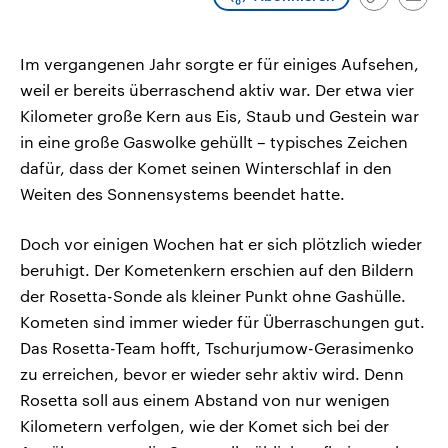
Link
Emai
CDU, SPD und FDP regiert.-
aktuelle Weltgeschehen.
kopieren/te
Umfragen, Prognosen,
Wahlprogramme, aktuelle Berichte
Sendungen
Programm
Podcasts
und Hintergründe zu den Parteien
Im vergangenen Jahr sorgte er für einiges Aufsehen,
und Kandidaten der anstehenden
weil er bereits überraschend aktiv war. Der etwa vier
Wahl.
Audio-Archiv
Kilometer große Kern aus Eis, Staub und Gestein war
in eine große Gaswolke gehüllt – typisches Zeichen
dafür, dass der Komet seinen Winterschlaf in den
Weiten des Sonnensystems beendet hatte.
Doch vor einigen Wochen hat er sich plötzlich wieder
beruhigt. Der Kometenkern erschien auf den Bildern
der Rosetta-Sonde als kleiner Punkt ohne Gashülle.
Kometen sind immer wieder für Überraschungen gut.
Das Rosetta-Team hofft, Tschurjumow-Gerasimenko
zu erreichen, bevor er wieder sehr aktiv wird. Denn
Rosetta soll aus einem Abstand von nur wenigen
Kilometern verfolgen, wie der Komet sich bei der