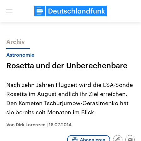
Close
menu
Archiv
Themen
Astronomie
Rosetta und der Unberechenbare
Nach zehn Jahren Flugzeit wird die ESA-Sonde
Rosetta im August endlich ihr Ziel erreichen.
Den Kometen Tschurjumow-Gerasimenko hat
Landtagswahl Sachsen-Anhalt
USA
sie bereits seit Monaten im Blick.
2026
Aktuelle Beiträge, Analys
Alle Informationen
Hintergründe
Von Dirk Lorenzen
|
16.07.2014
Sachsen-Anhalt wählt am 6.
Wirtschaftlich und militäri
September 2026 einen neuen
gehören die Vereinigten S
Landtag. Seit 2021 wird das
den mächtigsten Ländern 
Abonnieren
Bundesland von einer Koalition aus
mit großem Einfluss auf d